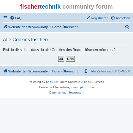
fischer
technik
community forum
FAQ
Registrieren
Anmelden
S
Website der ftcommunity
Foren-Übersicht
u
Alle Cookies löschen
c
h
Bist du dir sicher, dass du alle Cookies des Boards löschen möchtest?
e
Website der ftcommunity
Foren-Übersicht
Alle Zeiten sind
UTC+02:00
Powered by
phpBB
® Forum Software © phpBB Limited
Deutsche Übersetzung durch
phpBB.de
Datenschutz
|
Impressum