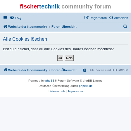
fischer
technik
community forum
FAQ
Registrieren
Anmelden
S
Website der ftcommunity
Foren-Übersicht
u
Alle Cookies löschen
c
h
Bist du dir sicher, dass du alle Cookies des Boards löschen möchtest?
e
Website der ftcommunity
Foren-Übersicht
Alle Zeiten sind
UTC+02:00
Powered by
phpBB
® Forum Software © phpBB Limited
Deutsche Übersetzung durch
phpBB.de
Datenschutz
|
Impressum