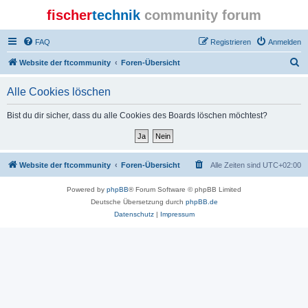
fischer
technik
community forum
FAQ
Registrieren
Anmelden
S
Website der ftcommunity
Foren-Übersicht
u
Alle Cookies löschen
c
h
Bist du dir sicher, dass du alle Cookies des Boards löschen möchtest?
e
Website der ftcommunity
Foren-Übersicht
Alle Zeiten sind
UTC+02:00
Powered by
phpBB
® Forum Software © phpBB Limited
Deutsche Übersetzung durch
phpBB.de
Datenschutz
|
Impressum