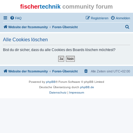
fischer
technik
community forum
FAQ
Registrieren
Anmelden
S
Website der ftcommunity
Foren-Übersicht
u
Alle Cookies löschen
c
h
Bist du dir sicher, dass du alle Cookies des Boards löschen möchtest?
e
Website der ftcommunity
Foren-Übersicht
Alle Zeiten sind
UTC+02:00
Powered by
phpBB
® Forum Software © phpBB Limited
Deutsche Übersetzung durch
phpBB.de
Datenschutz
|
Impressum