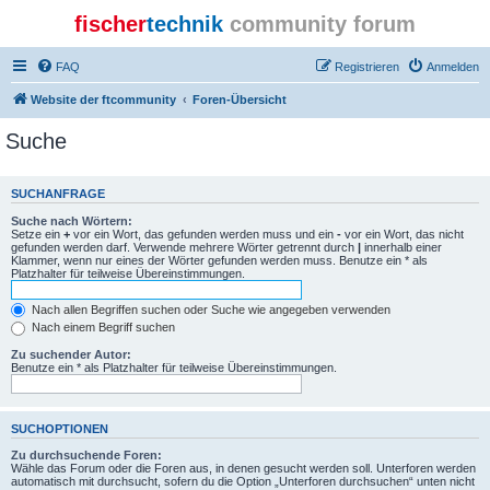
fischer
technik
community forum
FAQ
Registrieren
Anmelden
Website der ftcommunity
Foren-Übersicht
Suche
SUCHANFRAGE
Suche nach Wörtern:
Setze ein
+
vor ein Wort, das gefunden werden muss und ein
-
vor ein Wort, das nicht
gefunden werden darf. Verwende mehrere Wörter getrennt durch
|
innerhalb einer
Klammer, wenn nur eines der Wörter gefunden werden muss. Benutze ein * als
Platzhalter für teilweise Übereinstimmungen.
Nach allen Begriffen suchen oder Suche wie angegeben verwenden
Nach einem Begriff suchen
Zu suchender Autor:
Benutze ein * als Platzhalter für teilweise Übereinstimmungen.
SUCHOPTIONEN
Zu durchsuchende Foren:
Wähle das Forum oder die Foren aus, in denen gesucht werden soll. Unterforen werden
automatisch mit durchsucht, sofern du die Option „Unterforen durchsuchen“ unten nicht