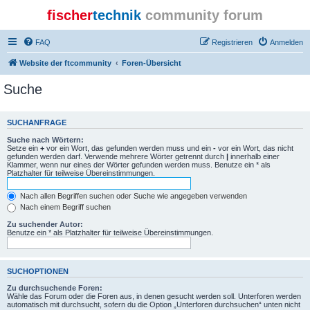
fischer
technik
community forum
FAQ
Registrieren
Anmelden
Website der ftcommunity
Foren-Übersicht
Suche
SUCHANFRAGE
Suche nach Wörtern:
Setze ein
+
vor ein Wort, das gefunden werden muss und ein
-
vor ein Wort, das nicht
gefunden werden darf. Verwende mehrere Wörter getrennt durch
|
innerhalb einer
Klammer, wenn nur eines der Wörter gefunden werden muss. Benutze ein * als
Platzhalter für teilweise Übereinstimmungen.
Nach allen Begriffen suchen oder Suche wie angegeben verwenden
Nach einem Begriff suchen
Zu suchender Autor:
Benutze ein * als Platzhalter für teilweise Übereinstimmungen.
SUCHOPTIONEN
Zu durchsuchende Foren:
Wähle das Forum oder die Foren aus, in denen gesucht werden soll. Unterforen werden
automatisch mit durchsucht, sofern du die Option „Unterforen durchsuchen“ unten nicht