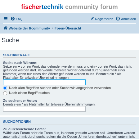
fischer
technik
community forum
FAQ
Registrieren
Anmelden
Website der ftcommunity
Foren-Übersicht
Suche
SUCHANFRAGE
Suche nach Wörtern:
Setze ein
+
vor ein Wort, das gefunden werden muss und ein
-
vor ein Wort, das nicht
gefunden werden darf. Verwende mehrere Wörter getrennt durch
|
innerhalb einer
Klammer, wenn nur eines der Wörter gefunden werden muss. Benutze ein * als
Platzhalter für teilweise Übereinstimmungen.
Nach allen Begriffen suchen oder Suche wie angegeben verwenden
Nach einem Begriff suchen
Zu suchender Autor:
Benutze ein * als Platzhalter für teilweise Übereinstimmungen.
SUCHOPTIONEN
Zu durchsuchende Foren:
Wähle das Forum oder die Foren aus, in denen gesucht werden soll. Unterforen werden
automatisch mit durchsucht, sofern du die Option „Unterforen durchsuchen“ unten nicht