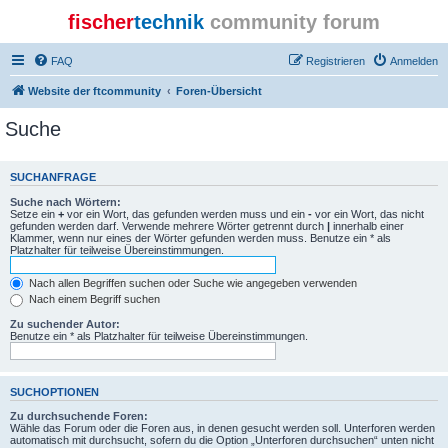
fischer
technik
community forum
FAQ
Registrieren
Anmelden
Website der ftcommunity
Foren-Übersicht
Suche
SUCHANFRAGE
Suche nach Wörtern:
Setze ein
+
vor ein Wort, das gefunden werden muss und ein
-
vor ein Wort, das nicht
gefunden werden darf. Verwende mehrere Wörter getrennt durch
|
innerhalb einer
Klammer, wenn nur eines der Wörter gefunden werden muss. Benutze ein * als
Platzhalter für teilweise Übereinstimmungen.
Nach allen Begriffen suchen oder Suche wie angegeben verwenden
Nach einem Begriff suchen
Zu suchender Autor:
Benutze ein * als Platzhalter für teilweise Übereinstimmungen.
SUCHOPTIONEN
Zu durchsuchende Foren:
Wähle das Forum oder die Foren aus, in denen gesucht werden soll. Unterforen werden
automatisch mit durchsucht, sofern du die Option „Unterforen durchsuchen“ unten nicht