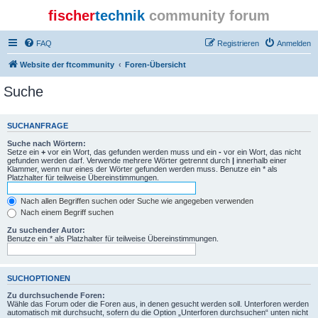
fischer
technik
community forum
FAQ
Registrieren
Anmelden
Website der ftcommunity
Foren-Übersicht
Suche
SUCHANFRAGE
Suche nach Wörtern:
Setze ein
+
vor ein Wort, das gefunden werden muss und ein
-
vor ein Wort, das nicht
gefunden werden darf. Verwende mehrere Wörter getrennt durch
|
innerhalb einer
Klammer, wenn nur eines der Wörter gefunden werden muss. Benutze ein * als
Platzhalter für teilweise Übereinstimmungen.
Nach allen Begriffen suchen oder Suche wie angegeben verwenden
Nach einem Begriff suchen
Zu suchender Autor:
Benutze ein * als Platzhalter für teilweise Übereinstimmungen.
SUCHOPTIONEN
Zu durchsuchende Foren:
Wähle das Forum oder die Foren aus, in denen gesucht werden soll. Unterforen werden
automatisch mit durchsucht, sofern du die Option „Unterforen durchsuchen“ unten nicht