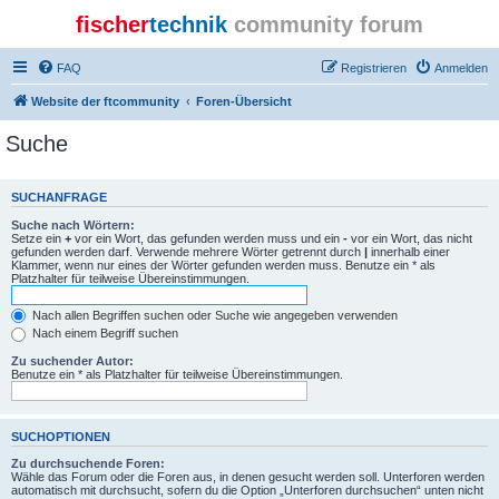
fischer
technik
community forum
FAQ
Registrieren
Anmelden
Website der ftcommunity
Foren-Übersicht
Suche
SUCHANFRAGE
Suche nach Wörtern:
Setze ein
+
vor ein Wort, das gefunden werden muss und ein
-
vor ein Wort, das nicht
gefunden werden darf. Verwende mehrere Wörter getrennt durch
|
innerhalb einer
Klammer, wenn nur eines der Wörter gefunden werden muss. Benutze ein * als
Platzhalter für teilweise Übereinstimmungen.
Nach allen Begriffen suchen oder Suche wie angegeben verwenden
Nach einem Begriff suchen
Zu suchender Autor:
Benutze ein * als Platzhalter für teilweise Übereinstimmungen.
SUCHOPTIONEN
Zu durchsuchende Foren:
Wähle das Forum oder die Foren aus, in denen gesucht werden soll. Unterforen werden
automatisch mit durchsucht, sofern du die Option „Unterforen durchsuchen“ unten nicht