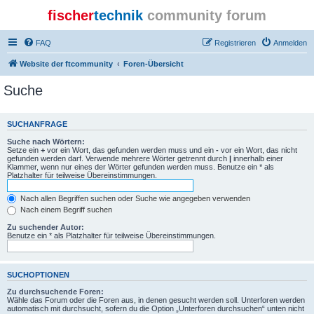
fischer
technik
community forum
FAQ
Registrieren
Anmelden
Website der ftcommunity
Foren-Übersicht
Suche
SUCHANFRAGE
Suche nach Wörtern:
Setze ein
+
vor ein Wort, das gefunden werden muss und ein
-
vor ein Wort, das nicht
gefunden werden darf. Verwende mehrere Wörter getrennt durch
|
innerhalb einer
Klammer, wenn nur eines der Wörter gefunden werden muss. Benutze ein * als
Platzhalter für teilweise Übereinstimmungen.
Nach allen Begriffen suchen oder Suche wie angegeben verwenden
Nach einem Begriff suchen
Zu suchender Autor:
Benutze ein * als Platzhalter für teilweise Übereinstimmungen.
SUCHOPTIONEN
Zu durchsuchende Foren:
Wähle das Forum oder die Foren aus, in denen gesucht werden soll. Unterforen werden
automatisch mit durchsucht, sofern du die Option „Unterforen durchsuchen“ unten nicht