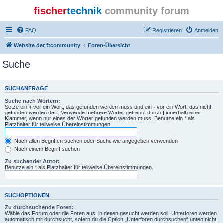
fischer
technik
community forum
FAQ
Registrieren
Anmelden
Website der ftcommunity
Foren-Übersicht
Suche
SUCHANFRAGE
Suche nach Wörtern:
Setze ein
+
vor ein Wort, das gefunden werden muss und ein
-
vor ein Wort, das nicht
gefunden werden darf. Verwende mehrere Wörter getrennt durch
|
innerhalb einer
Klammer, wenn nur eines der Wörter gefunden werden muss. Benutze ein * als
Platzhalter für teilweise Übereinstimmungen.
Nach allen Begriffen suchen oder Suche wie angegeben verwenden
Nach einem Begriff suchen
Zu suchender Autor:
Benutze ein * als Platzhalter für teilweise Übereinstimmungen.
SUCHOPTIONEN
Zu durchsuchende Foren:
Wähle das Forum oder die Foren aus, in denen gesucht werden soll. Unterforen werden
automatisch mit durchsucht, sofern du die Option „Unterforen durchsuchen“ unten nicht