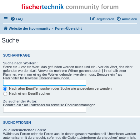
fischer
technik
community forum
FAQ
Registrieren
Anmelden
Website der ftcommunity
Foren-Übersicht
Suche
SUCHANFRAGE
Suche nach Wörtern:
Setze ein
+
vor ein Wort, das gefunden werden muss und ein
-
vor ein Wort, das nicht
gefunden werden darf. Verwende mehrere Wörter getrennt durch
|
innerhalb einer
Klammer, wenn nur eines der Wörter gefunden werden muss. Benutze ein * als
Platzhalter für teilweise Übereinstimmungen.
Nach allen Begriffen suchen oder Suche wie angegeben verwenden
Nach einem Begriff suchen
Zu suchender Autor:
Benutze ein * als Platzhalter für teilweise Übereinstimmungen.
SUCHOPTIONEN
Zu durchsuchende Foren:
Wähle das Forum oder die Foren aus, in denen gesucht werden soll. Unterforen werden
automatisch mit durchsucht, sofern du die Option „Unterforen durchsuchen“ unten nicht