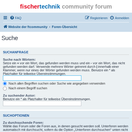
fischer
technik
community forum
FAQ
Registrieren
Anmelden
Website der ftcommunity
Foren-Übersicht
Suche
SUCHANFRAGE
Suche nach Wörtern:
Setze ein
+
vor ein Wort, das gefunden werden muss und ein
-
vor ein Wort, das nicht
gefunden werden darf. Verwende mehrere Wörter getrennt durch
|
innerhalb einer
Klammer, wenn nur eines der Wörter gefunden werden muss. Benutze ein * als
Platzhalter für teilweise Übereinstimmungen.
Nach allen Begriffen suchen oder Suche wie angegeben verwenden
Nach einem Begriff suchen
Zu suchender Autor:
Benutze ein * als Platzhalter für teilweise Übereinstimmungen.
SUCHOPTIONEN
Zu durchsuchende Foren:
Wähle das Forum oder die Foren aus, in denen gesucht werden soll. Unterforen werden
automatisch mit durchsucht, sofern du die Option „Unterforen durchsuchen“ unten nicht