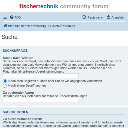
fischer
technik
community forum
FAQ
Registrieren
Anmelden
Website der ftcommunity
Foren-Übersicht
Suche
SUCHANFRAGE
Suche nach Wörtern:
Setze ein
+
vor ein Wort, das gefunden werden muss und ein
-
vor ein Wort, das nicht
gefunden werden darf. Verwende mehrere Wörter getrennt durch
|
innerhalb einer
Klammer, wenn nur eines der Wörter gefunden werden muss. Benutze ein * als
Platzhalter für teilweise Übereinstimmungen.
Nach allen Begriffen suchen oder Suche wie angegeben verwenden
Nach einem Begriff suchen
Zu suchender Autor:
Benutze ein * als Platzhalter für teilweise Übereinstimmungen.
SUCHOPTIONEN
Zu durchsuchende Foren:
Wähle das Forum oder die Foren aus, in denen gesucht werden soll. Unterforen werden
automatisch mit durchsucht, sofern du die Option „Unterforen durchsuchen“ unten nicht