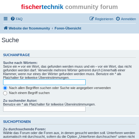
fischer
technik
community forum
FAQ
Registrieren
Anmelden
Website der ftcommunity
Foren-Übersicht
Suche
SUCHANFRAGE
Suche nach Wörtern:
Setze ein
+
vor ein Wort, das gefunden werden muss und ein
-
vor ein Wort, das nicht
gefunden werden darf. Verwende mehrere Wörter getrennt durch
|
innerhalb einer
Klammer, wenn nur eines der Wörter gefunden werden muss. Benutze ein * als
Platzhalter für teilweise Übereinstimmungen.
Nach allen Begriffen suchen oder Suche wie angegeben verwenden
Nach einem Begriff suchen
Zu suchender Autor:
Benutze ein * als Platzhalter für teilweise Übereinstimmungen.
SUCHOPTIONEN
Zu durchsuchende Foren:
Wähle das Forum oder die Foren aus, in denen gesucht werden soll. Unterforen werden
automatisch mit durchsucht, sofern du die Option „Unterforen durchsuchen“ unten nicht