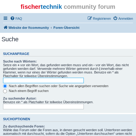
fischer
technik
community forum
FAQ
Registrieren
Anmelden
Website der ftcommunity
Foren-Übersicht
Suche
SUCHANFRAGE
Suche nach Wörtern:
Setze ein
+
vor ein Wort, das gefunden werden muss und ein
-
vor ein Wort, das nicht
gefunden werden darf. Verwende mehrere Wörter getrennt durch
|
innerhalb einer
Klammer, wenn nur eines der Wörter gefunden werden muss. Benutze ein * als
Platzhalter für teilweise Übereinstimmungen.
Nach allen Begriffen suchen oder Suche wie angegeben verwenden
Nach einem Begriff suchen
Zu suchender Autor:
Benutze ein * als Platzhalter für teilweise Übereinstimmungen.
SUCHOPTIONEN
Zu durchsuchende Foren:
Wähle das Forum oder die Foren aus, in denen gesucht werden soll. Unterforen werden
automatisch mit durchsucht, sofern du die Option „Unterforen durchsuchen“ unten nicht