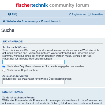
fischer
technik
community forum
FAQ
Registrieren
Anmelden
Website der ftcommunity
Foren-Übersicht
Suche
SUCHANFRAGE
Suche nach Wörtern:
Setze ein
+
vor ein Wort, das gefunden werden muss und ein
-
vor ein Wort, das nicht
gefunden werden darf. Verwende mehrere Wörter getrennt durch
|
innerhalb einer
Klammer, wenn nur eines der Wörter gefunden werden muss. Benutze ein * als
Platzhalter für teilweise Übereinstimmungen.
Nach allen Begriffen suchen oder Suche wie angegeben verwenden
Nach einem Begriff suchen
Zu suchender Autor:
Benutze ein * als Platzhalter für teilweise Übereinstimmungen.
SUCHOPTIONEN
Zu durchsuchende Foren:
Wähle das Forum oder die Foren aus, in denen gesucht werden soll. Unterforen werden
automatisch mit durchsucht, sofern du die Option „Unterforen durchsuchen“ unten nicht