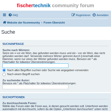
fischer
technik
community forum
FAQ
Registrieren
Anmelden
Website der ftcommunity
Foren-Übersicht
Suche
SUCHANFRAGE
Suche nach Wörtern:
Setze ein
+
vor ein Wort, das gefunden werden muss und ein
-
vor ein Wort, das nicht
gefunden werden darf. Verwende mehrere Wörter getrennt durch
|
innerhalb einer
Klammer, wenn nur eines der Wörter gefunden werden muss. Benutze ein * als
Platzhalter für teilweise Übereinstimmungen.
Nach allen Begriffen suchen oder Suche wie angegeben verwenden
Nach einem Begriff suchen
Zu suchender Autor:
Benutze ein * als Platzhalter für teilweise Übereinstimmungen.
SUCHOPTIONEN
Zu durchsuchende Foren:
Wähle das Forum oder die Foren aus, in denen gesucht werden soll. Unterforen werden
automatisch mit durchsucht, sofern du die Option „Unterforen durchsuchen“ unten nicht