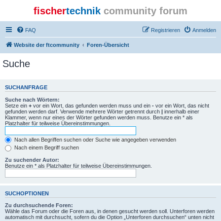
fischer
technik
community forum
FAQ
Registrieren
Anmelden
Website der ftcommunity
Foren-Übersicht
Suche
SUCHANFRAGE
Suche nach Wörtern:
Setze ein
+
vor ein Wort, das gefunden werden muss und ein
-
vor ein Wort, das nicht
gefunden werden darf. Verwende mehrere Wörter getrennt durch
|
innerhalb einer
Klammer, wenn nur eines der Wörter gefunden werden muss. Benutze ein * als
Platzhalter für teilweise Übereinstimmungen.
Nach allen Begriffen suchen oder Suche wie angegeben verwenden
Nach einem Begriff suchen
Zu suchender Autor:
Benutze ein * als Platzhalter für teilweise Übereinstimmungen.
SUCHOPTIONEN
Zu durchsuchende Foren:
Wähle das Forum oder die Foren aus, in denen gesucht werden soll. Unterforen werden
automatisch mit durchsucht, sofern du die Option „Unterforen durchsuchen“ unten nicht