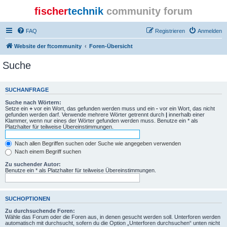
fischer
technik
community forum
FAQ
Registrieren
Anmelden
Website der ftcommunity
Foren-Übersicht
Suche
SUCHANFRAGE
Suche nach Wörtern:
Setze ein
+
vor ein Wort, das gefunden werden muss und ein
-
vor ein Wort, das nicht
gefunden werden darf. Verwende mehrere Wörter getrennt durch
|
innerhalb einer
Klammer, wenn nur eines der Wörter gefunden werden muss. Benutze ein * als
Platzhalter für teilweise Übereinstimmungen.
Nach allen Begriffen suchen oder Suche wie angegeben verwenden
Nach einem Begriff suchen
Zu suchender Autor:
Benutze ein * als Platzhalter für teilweise Übereinstimmungen.
SUCHOPTIONEN
Zu durchsuchende Foren:
Wähle das Forum oder die Foren aus, in denen gesucht werden soll. Unterforen werden
automatisch mit durchsucht, sofern du die Option „Unterforen durchsuchen“ unten nicht