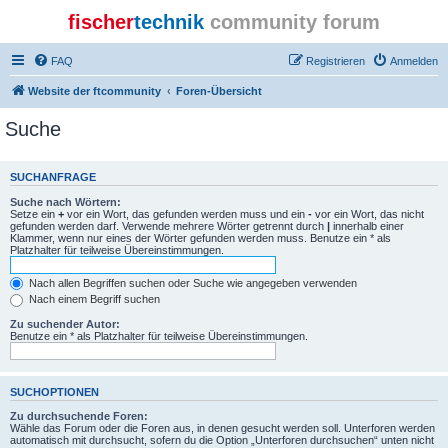
fischer
technik
community forum
FAQ
Registrieren
Anmelden
Website der ftcommunity
Foren-Übersicht
Suche
SUCHANFRAGE
Suche nach Wörtern:
Setze ein
+
vor ein Wort, das gefunden werden muss und ein
-
vor ein Wort, das nicht
gefunden werden darf. Verwende mehrere Wörter getrennt durch
|
innerhalb einer
Klammer, wenn nur eines der Wörter gefunden werden muss. Benutze ein * als
Platzhalter für teilweise Übereinstimmungen.
Nach allen Begriffen suchen oder Suche wie angegeben verwenden
Nach einem Begriff suchen
Zu suchender Autor:
Benutze ein * als Platzhalter für teilweise Übereinstimmungen.
SUCHOPTIONEN
Zu durchsuchende Foren:
Wähle das Forum oder die Foren aus, in denen gesucht werden soll. Unterforen werden
automatisch mit durchsucht, sofern du die Option „Unterforen durchsuchen“ unten nicht