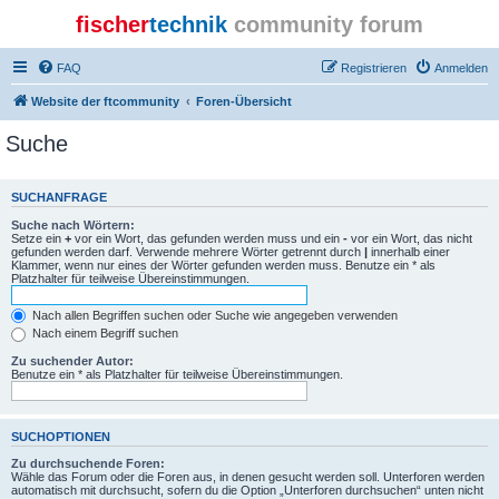
fischer
technik
community forum
FAQ
Registrieren
Anmelden
Website der ftcommunity
Foren-Übersicht
Suche
SUCHANFRAGE
Suche nach Wörtern:
Setze ein
+
vor ein Wort, das gefunden werden muss und ein
-
vor ein Wort, das nicht
gefunden werden darf. Verwende mehrere Wörter getrennt durch
|
innerhalb einer
Klammer, wenn nur eines der Wörter gefunden werden muss. Benutze ein * als
Platzhalter für teilweise Übereinstimmungen.
Nach allen Begriffen suchen oder Suche wie angegeben verwenden
Nach einem Begriff suchen
Zu suchender Autor:
Benutze ein * als Platzhalter für teilweise Übereinstimmungen.
SUCHOPTIONEN
Zu durchsuchende Foren:
Wähle das Forum oder die Foren aus, in denen gesucht werden soll. Unterforen werden
automatisch mit durchsucht, sofern du die Option „Unterforen durchsuchen“ unten nicht