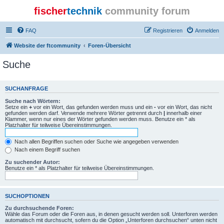
fischer
technik
community forum
FAQ
Registrieren
Anmelden
Website der ftcommunity
Foren-Übersicht
Suche
SUCHANFRAGE
Suche nach Wörtern:
Setze ein
+
vor ein Wort, das gefunden werden muss und ein
-
vor ein Wort, das nicht
gefunden werden darf. Verwende mehrere Wörter getrennt durch
|
innerhalb einer
Klammer, wenn nur eines der Wörter gefunden werden muss. Benutze ein * als
Platzhalter für teilweise Übereinstimmungen.
Nach allen Begriffen suchen oder Suche wie angegeben verwenden
Nach einem Begriff suchen
Zu suchender Autor:
Benutze ein * als Platzhalter für teilweise Übereinstimmungen.
SUCHOPTIONEN
Zu durchsuchende Foren:
Wähle das Forum oder die Foren aus, in denen gesucht werden soll. Unterforen werden
automatisch mit durchsucht, sofern du die Option „Unterforen durchsuchen“ unten nicht