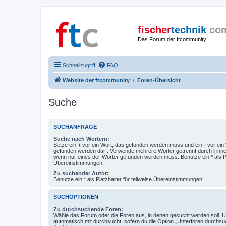
fischer
technik
co
Das Forum der ftcommunity
Schnellzugriff
FAQ
Website der ftcommunity
Foren-Übersicht
Suche
SUCHANFRAGE
Suche nach Wörtern:
Setze ein
+
vor ein Wort, das gefunden werden muss und ein
-
vor ein 
gefunden werden darf. Verwende mehrere Wörter getrennt durch
|
inne
wenn nur eines der Wörter gefunden werden muss. Benutze ein * als Pla
Übereinstimmungen.
Zu suchender Autor:
Benutze ein * als Platzhalter für teilweise Übereinstimmungen.
SUCHOPTIONEN
Zu durchsuchende Foren:
Wähle das Forum oder die Foren aus, in denen gesucht werden soll. 
automatisch mit durchsucht, sofern du die Option „Unterforen durchsu