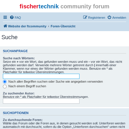
fischer
technik
community forum
FAQ
Registrieren
Anmelden
Website der ftcommunity
Foren-Übersicht
Suche
SUCHANFRAGE
Suche nach Wörtern:
Setze ein
+
vor ein Wort, das gefunden werden muss und ein
-
vor ein Wort, das nicht
gefunden werden darf. Verwende mehrere Wörter getrennt durch
|
innerhalb einer
Klammer, wenn nur eines der Wörter gefunden werden muss. Benutze ein * als
Platzhalter für teilweise Übereinstimmungen.
Nach allen Begriffen suchen oder Suche wie angegeben verwenden
Nach einem Begriff suchen
Zu suchender Autor:
Benutze ein * als Platzhalter für teilweise Übereinstimmungen.
SUCHOPTIONEN
Zu durchsuchende Foren:
Wähle das Forum oder die Foren aus, in denen gesucht werden soll. Unterforen werden
automatisch mit durchsucht, sofern du die Option „Unterforen durchsuchen“ unten nicht