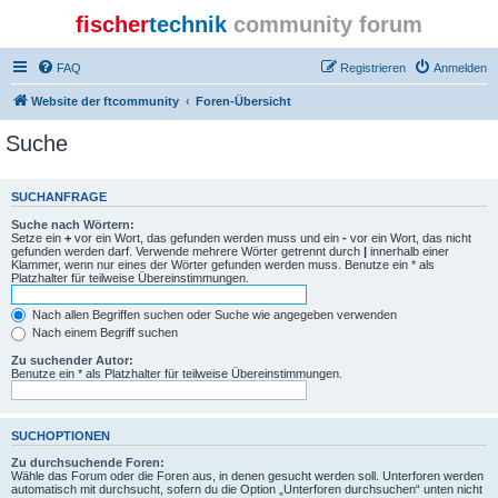
fischer
technik
community forum
FAQ
Registrieren
Anmelden
Website der ftcommunity
Foren-Übersicht
Suche
SUCHANFRAGE
Suche nach Wörtern:
Setze ein
+
vor ein Wort, das gefunden werden muss und ein
-
vor ein Wort, das nicht
gefunden werden darf. Verwende mehrere Wörter getrennt durch
|
innerhalb einer
Klammer, wenn nur eines der Wörter gefunden werden muss. Benutze ein * als
Platzhalter für teilweise Übereinstimmungen.
Nach allen Begriffen suchen oder Suche wie angegeben verwenden
Nach einem Begriff suchen
Zu suchender Autor:
Benutze ein * als Platzhalter für teilweise Übereinstimmungen.
SUCHOPTIONEN
Zu durchsuchende Foren:
Wähle das Forum oder die Foren aus, in denen gesucht werden soll. Unterforen werden
automatisch mit durchsucht, sofern du die Option „Unterforen durchsuchen“ unten nicht