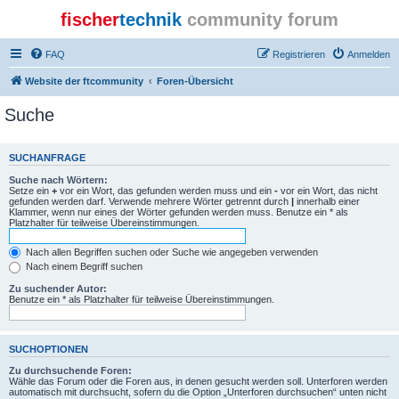
fischer
technik
community forum
FAQ
Registrieren
Anmelden
Website der ftcommunity
Foren-Übersicht
Suche
SUCHANFRAGE
Suche nach Wörtern:
Setze ein
+
vor ein Wort, das gefunden werden muss und ein
-
vor ein Wort, das nicht
gefunden werden darf. Verwende mehrere Wörter getrennt durch
|
innerhalb einer
Klammer, wenn nur eines der Wörter gefunden werden muss. Benutze ein * als
Platzhalter für teilweise Übereinstimmungen.
Nach allen Begriffen suchen oder Suche wie angegeben verwenden
Nach einem Begriff suchen
Zu suchender Autor:
Benutze ein * als Platzhalter für teilweise Übereinstimmungen.
SUCHOPTIONEN
Zu durchsuchende Foren:
Wähle das Forum oder die Foren aus, in denen gesucht werden soll. Unterforen werden
automatisch mit durchsucht, sofern du die Option „Unterforen durchsuchen“ unten nicht