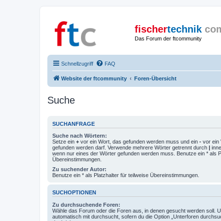
fischer
technik
co
Das Forum der ftcommunity
Schnellzugriff
FAQ
Website der ftcommunity
Foren-Übersicht
Suche
SUCHANFRAGE
Suche nach Wörtern:
Setze ein
+
vor ein Wort, das gefunden werden muss und ein
-
vor ein 
gefunden werden darf. Verwende mehrere Wörter getrennt durch
|
inne
wenn nur eines der Wörter gefunden werden muss. Benutze ein * als Pla
Übereinstimmungen.
Zu suchender Autor:
Benutze ein * als Platzhalter für teilweise Übereinstimmungen.
SUCHOPTIONEN
Zu durchsuchende Foren:
Wähle das Forum oder die Foren aus, in denen gesucht werden soll. 
automatisch mit durchsucht, sofern du die Option „Unterforen durchsu