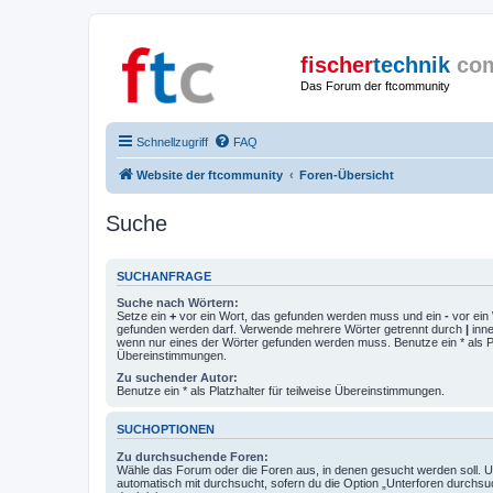
fischer
technik
co
Das Forum der ftcommunity
Schnellzugriff
FAQ
Website der ftcommunity
Foren-Übersicht
Suche
SUCHANFRAGE
Suche nach Wörtern:
Setze ein
+
vor ein Wort, das gefunden werden muss und ein
-
vor ein 
gefunden werden darf. Verwende mehrere Wörter getrennt durch
|
inne
wenn nur eines der Wörter gefunden werden muss. Benutze ein * als Pla
Übereinstimmungen.
Zu suchender Autor:
Benutze ein * als Platzhalter für teilweise Übereinstimmungen.
SUCHOPTIONEN
Zu durchsuchende Foren:
Wähle das Forum oder die Foren aus, in denen gesucht werden soll. 
automatisch mit durchsucht, sofern du die Option „Unterforen durchsu