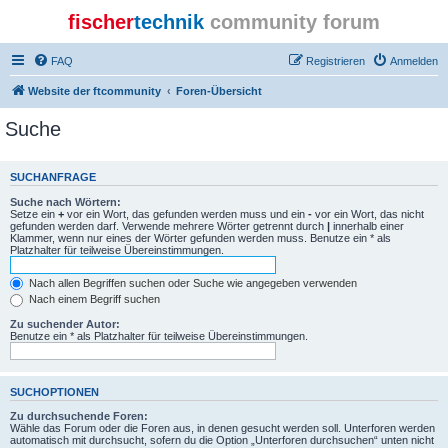
fischer
technik
community forum
FAQ
Registrieren
Anmelden
Website der ftcommunity
Foren-Übersicht
Suche
SUCHANFRAGE
Suche nach Wörtern:
Setze ein
+
vor ein Wort, das gefunden werden muss und ein
-
vor ein Wort, das nicht
gefunden werden darf. Verwende mehrere Wörter getrennt durch
|
innerhalb einer
Klammer, wenn nur eines der Wörter gefunden werden muss. Benutze ein * als
Platzhalter für teilweise Übereinstimmungen.
Nach allen Begriffen suchen oder Suche wie angegeben verwenden
Nach einem Begriff suchen
Zu suchender Autor:
Benutze ein * als Platzhalter für teilweise Übereinstimmungen.
SUCHOPTIONEN
Zu durchsuchende Foren:
Wähle das Forum oder die Foren aus, in denen gesucht werden soll. Unterforen werden
automatisch mit durchsucht, sofern du die Option „Unterforen durchsuchen“ unten nicht