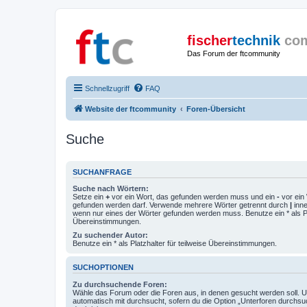
fischer
technik
co
Das Forum der ftcommunity
Schnellzugriff
FAQ
Website der ftcommunity
Foren-Übersicht
Suche
SUCHANFRAGE
Suche nach Wörtern:
Setze ein
+
vor ein Wort, das gefunden werden muss und ein
-
vor ein 
gefunden werden darf. Verwende mehrere Wörter getrennt durch
|
inne
wenn nur eines der Wörter gefunden werden muss. Benutze ein * als Pla
Übereinstimmungen.
Zu suchender Autor:
Benutze ein * als Platzhalter für teilweise Übereinstimmungen.
SUCHOPTIONEN
Zu durchsuchende Foren:
Wähle das Forum oder die Foren aus, in denen gesucht werden soll. 
automatisch mit durchsucht, sofern du die Option „Unterforen durchsu