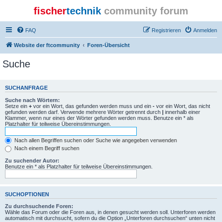
fischer
technik
community forum
FAQ
Registrieren
Anmelden
Website der ftcommunity
Foren-Übersicht
Suche
SUCHANFRAGE
Suche nach Wörtern:
Setze ein
+
vor ein Wort, das gefunden werden muss und ein
-
vor ein Wort, das nicht
gefunden werden darf. Verwende mehrere Wörter getrennt durch
|
innerhalb einer
Klammer, wenn nur eines der Wörter gefunden werden muss. Benutze ein * als
Platzhalter für teilweise Übereinstimmungen.
Nach allen Begriffen suchen oder Suche wie angegeben verwenden
Nach einem Begriff suchen
Zu suchender Autor:
Benutze ein * als Platzhalter für teilweise Übereinstimmungen.
SUCHOPTIONEN
Zu durchsuchende Foren:
Wähle das Forum oder die Foren aus, in denen gesucht werden soll. Unterforen werden
automatisch mit durchsucht, sofern du die Option „Unterforen durchsuchen“ unten nicht