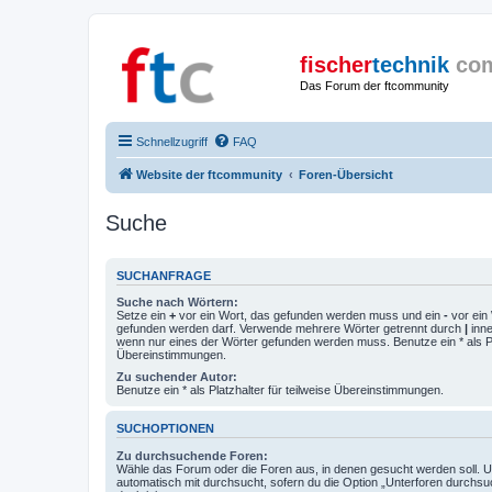
fischer
technik
co
Das Forum der ftcommunity
Schnellzugriff
FAQ
Website der ftcommunity
Foren-Übersicht
Suche
SUCHANFRAGE
Suche nach Wörtern:
Setze ein
+
vor ein Wort, das gefunden werden muss und ein
-
vor ein 
gefunden werden darf. Verwende mehrere Wörter getrennt durch
|
inne
wenn nur eines der Wörter gefunden werden muss. Benutze ein * als Pla
Übereinstimmungen.
Zu suchender Autor:
Benutze ein * als Platzhalter für teilweise Übereinstimmungen.
SUCHOPTIONEN
Zu durchsuchende Foren:
Wähle das Forum oder die Foren aus, in denen gesucht werden soll. 
automatisch mit durchsucht, sofern du die Option „Unterforen durchsu