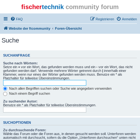
fischer
technik
community forum
FAQ
Registrieren
Anmelden
Website der ftcommunity
Foren-Übersicht
Suche
SUCHANFRAGE
Suche nach Wörtern:
Setze ein
+
vor ein Wort, das gefunden werden muss und ein
-
vor ein Wort, das nicht
gefunden werden darf. Verwende mehrere Wörter getrennt durch
|
innerhalb einer
Klammer, wenn nur eines der Wörter gefunden werden muss. Benutze ein * als
Platzhalter für teilweise Übereinstimmungen.
Nach allen Begriffen suchen oder Suche wie angegeben verwenden
Nach einem Begriff suchen
Zu suchender Autor:
Benutze ein * als Platzhalter für teilweise Übereinstimmungen.
SUCHOPTIONEN
Zu durchsuchende Foren:
Wähle das Forum oder die Foren aus, in denen gesucht werden soll. Unterforen werden
automatisch mit durchsucht, sofern du die Option „Unterforen durchsuchen“ unten nicht