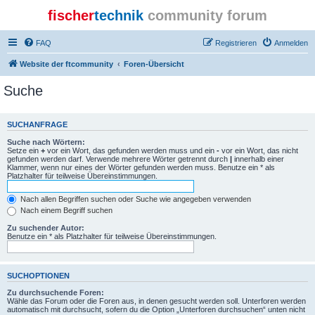
fischer
technik
community forum
FAQ
Registrieren
Anmelden
Website der ftcommunity
Foren-Übersicht
Suche
SUCHANFRAGE
Suche nach Wörtern:
Setze ein
+
vor ein Wort, das gefunden werden muss und ein
-
vor ein Wort, das nicht
gefunden werden darf. Verwende mehrere Wörter getrennt durch
|
innerhalb einer
Klammer, wenn nur eines der Wörter gefunden werden muss. Benutze ein * als
Platzhalter für teilweise Übereinstimmungen.
Nach allen Begriffen suchen oder Suche wie angegeben verwenden
Nach einem Begriff suchen
Zu suchender Autor:
Benutze ein * als Platzhalter für teilweise Übereinstimmungen.
SUCHOPTIONEN
Zu durchsuchende Foren:
Wähle das Forum oder die Foren aus, in denen gesucht werden soll. Unterforen werden
automatisch mit durchsucht, sofern du die Option „Unterforen durchsuchen“ unten nicht