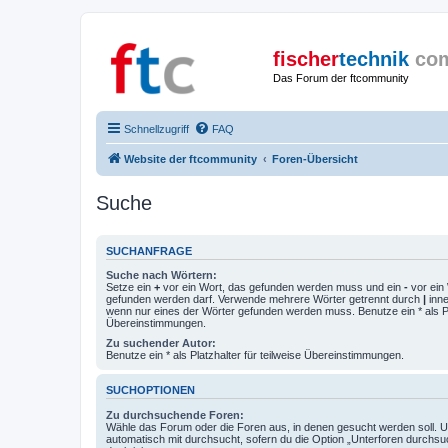
fischer
technik
co
Das Forum der ftcommunity
Schnellzugriff
FAQ
Website der ftcommunity
Foren-Übersicht
Suche
SUCHANFRAGE
Suche nach Wörtern:
Setze ein
+
vor ein Wort, das gefunden werden muss und ein
-
vor ein 
gefunden werden darf. Verwende mehrere Wörter getrennt durch
|
inne
wenn nur eines der Wörter gefunden werden muss. Benutze ein * als Pla
Übereinstimmungen.
Zu suchender Autor:
Benutze ein * als Platzhalter für teilweise Übereinstimmungen.
SUCHOPTIONEN
Zu durchsuchende Foren:
Wähle das Forum oder die Foren aus, in denen gesucht werden soll. 
automatisch mit durchsucht, sofern du die Option „Unterforen durchsu