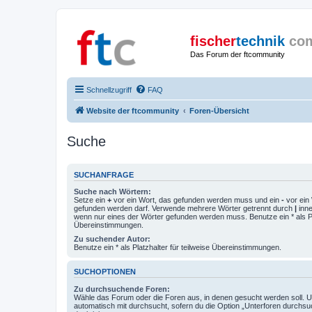
fischer
technik
co
Das Forum der ftcommunity
Schnellzugriff
FAQ
Website der ftcommunity
Foren-Übersicht
Suche
SUCHANFRAGE
Suche nach Wörtern:
Setze ein
+
vor ein Wort, das gefunden werden muss und ein
-
vor ein 
gefunden werden darf. Verwende mehrere Wörter getrennt durch
|
inne
wenn nur eines der Wörter gefunden werden muss. Benutze ein * als Pla
Übereinstimmungen.
Zu suchender Autor:
Benutze ein * als Platzhalter für teilweise Übereinstimmungen.
SUCHOPTIONEN
Zu durchsuchende Foren:
Wähle das Forum oder die Foren aus, in denen gesucht werden soll. 
automatisch mit durchsucht, sofern du die Option „Unterforen durchsu