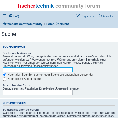
fischer
technik
community forum
FAQ
Registrieren
Anmelden
Website der ftcommunity
Foren-Übersicht
Suche
SUCHANFRAGE
Suche nach Wörtern:
Setze ein
+
vor ein Wort, das gefunden werden muss und ein
-
vor ein Wort, das nicht
gefunden werden darf. Verwende mehrere Wörter getrennt durch
|
innerhalb einer
Klammer, wenn nur eines der Wörter gefunden werden muss. Benutze ein * als
Platzhalter für teilweise Übereinstimmungen.
Nach allen Begriffen suchen oder Suche wie angegeben verwenden
Nach einem Begriff suchen
Zu suchender Autor:
Benutze ein * als Platzhalter für teilweise Übereinstimmungen.
SUCHOPTIONEN
Zu durchsuchende Foren:
Wähle das Forum oder die Foren aus, in denen gesucht werden soll. Unterforen werden
automatisch mit durchsucht, sofern du die Option „Unterforen durchsuchen“ unten nicht