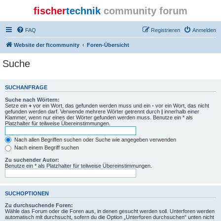
fischer
technik
community forum
FAQ
Registrieren
Anmelden
Website der ftcommunity
Foren-Übersicht
Suche
SUCHANFRAGE
Suche nach Wörtern:
Setze ein
+
vor ein Wort, das gefunden werden muss und ein
-
vor ein Wort, das nicht
gefunden werden darf. Verwende mehrere Wörter getrennt durch
|
innerhalb einer
Klammer, wenn nur eines der Wörter gefunden werden muss. Benutze ein * als
Platzhalter für teilweise Übereinstimmungen.
Nach allen Begriffen suchen oder Suche wie angegeben verwenden
Nach einem Begriff suchen
Zu suchender Autor:
Benutze ein * als Platzhalter für teilweise Übereinstimmungen.
SUCHOPTIONEN
Zu durchsuchende Foren:
Wähle das Forum oder die Foren aus, in denen gesucht werden soll. Unterforen werden
automatisch mit durchsucht, sofern du die Option „Unterforen durchsuchen“ unten nicht