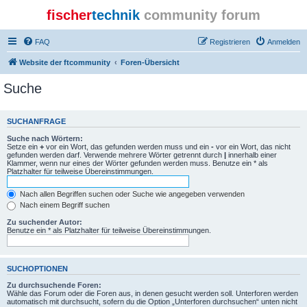
fischer
technik
community forum
FAQ
Registrieren
Anmelden
Website der ftcommunity
Foren-Übersicht
Suche
SUCHANFRAGE
Suche nach Wörtern:
Setze ein
+
vor ein Wort, das gefunden werden muss und ein
-
vor ein Wort, das nicht
gefunden werden darf. Verwende mehrere Wörter getrennt durch
|
innerhalb einer
Klammer, wenn nur eines der Wörter gefunden werden muss. Benutze ein * als
Platzhalter für teilweise Übereinstimmungen.
Nach allen Begriffen suchen oder Suche wie angegeben verwenden
Nach einem Begriff suchen
Zu suchender Autor:
Benutze ein * als Platzhalter für teilweise Übereinstimmungen.
SUCHOPTIONEN
Zu durchsuchende Foren:
Wähle das Forum oder die Foren aus, in denen gesucht werden soll. Unterforen werden
automatisch mit durchsucht, sofern du die Option „Unterforen durchsuchen“ unten nicht