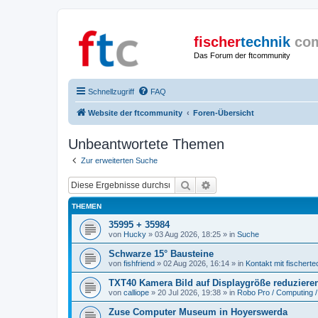
fischer
technik
co
Das Forum der ftcommunity
Schnellzugriff
FAQ
Website der ftcommunity
Foren-Übersicht
Unbeantwortete Themen
Zur erweiterten Suche
Suche
Erweiterte Suche
THEMEN
35995 + 35984
von
Hucky
» 03 Aug 2026, 18:25 » in
Suche
Schwarze 15° Bausteine
von
fishfriend
» 02 Aug 2026, 16:14 » in
Kontakt mit fischerte
TXT40 Kamera Bild auf Displaygröße reduziere
von
calliope
» 20 Jul 2026, 19:38 » in
Robo Pro / Computing /
Zuse Computer Museum in Hoyerswerda