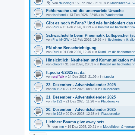
von
rbudding
» 15 Feb 2026, 21:10 » in
Modellideen & -v
Fehlersuche und die unerwartete Ursache
von
fishfriend
» 13 Feb 2026, 22:06 » in
Plauderecke
Gibt es noch ft-Fans? Und wie funktioniert das 
von
Rudi
» 13 Feb 2026, 00:29 » in
Kontakt mit fischertechni
Schwachstelle beim Pneumatik Luftspeicher (s
von
FrankHGW
» 12 Feb 2026, 19:36 » in
fischertechnik all
PN ohne Benachrichtigung
von
Rudi
» 01 Feb 2026, 12:45 » in
Rund um die fischertech
Hinsichtlich: Neuheiten und Kommunikation m
von
cheorl
» 31 Jan 2026, 20:53 » in
Kontakt mit fischertechn
ft:pedia 4/2025 ist da!
von
steffalk
» 24 Dez 2025, 21:09 » in
ft:pedia
22. Dezember - Adventskalender 2025
von
flo 192
» 22 Dez 2025, 08:13 » in
Plauderecke
21. Dezember - Adventskalender 2025
von
flo 192
» 21 Dez 2025, 11:26 » in
Plauderecke
20. Dezember - Adventskalender 2025
von
flo 192
» 20 Dez 2025, 12:15 » in
Plauderecke
Liebherr Bauma give away sets
von
jmn
» 19 Dez 2025, 20:21 » in
Modellideen & -vorste