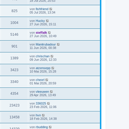
18 Jul 2026, 20:53
von
fishfriend
825
05 Jul 2026, 13:34
von
Hucky
1004
27 Jun 2026, 15:11
von
steffalk
5146
27 Jun 2026, 10:49
von
Manitrubadour
901
11 Jun 2026, 00:38
von
chrischan
1389
09 Jun 2026, 12:33
von
atzensepp
3423
10 Mai 2026, 15:28
von
cheorl
3340
01 Mai 2026, 20:59
von
vleeuwen
4354
29 Apr 2026, 13:49
von
336025
23423
23 Feb 2026, 11:06
von
hvn
13458
18 Feb 2026, 14:38
von
rbudding