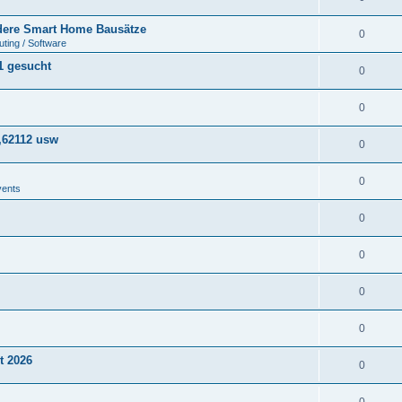
ere Smart Home Bausätze
0
ting / Software
1 gesucht
0
0
,62112 usw
0
0
vents
0
0
0
0
t 2026
0