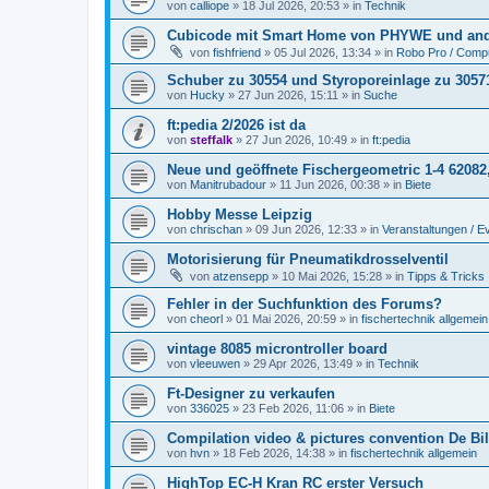
von
calliope
» 18 Jul 2026, 20:53 » in
Technik
Cubicode mit Smart Home von PHYWE und and
von
fishfriend
» 05 Jul 2026, 13:34 » in
Robo Pro / Compu
Schuber zu 30554 und Styroporeinlage zu 3057
von
Hucky
» 27 Jun 2026, 15:11 » in
Suche
ft:pedia 2/2026 ist da
von
steffalk
» 27 Jun 2026, 10:49 » in
ft:pedia
Neue und geöffnete Fischergeometric 1-4 62082
von
Manitrubadour
» 11 Jun 2026, 00:38 » in
Biete
Hobby Messe Leipzig
von
chrischan
» 09 Jun 2026, 12:33 » in
Veranstaltungen / E
Motorisierung für Pneumatikdrosselventil
von
atzensepp
» 10 Mai 2026, 15:28 » in
Tipps & Tricks
Fehler in der Suchfunktion des Forums?
von
cheorl
» 01 Mai 2026, 20:59 » in
fischertechnik allgemein
vintage 8085 microntroller board
von
vleeuwen
» 29 Apr 2026, 13:49 » in
Technik
Ft-Designer zu verkaufen
von
336025
» 23 Feb 2026, 11:06 » in
Biete
Compilation video & pictures convention De Bil
von
hvn
» 18 Feb 2026, 14:38 » in
fischertechnik allgemein
HighTop EC-H Kran RC erster Versuch