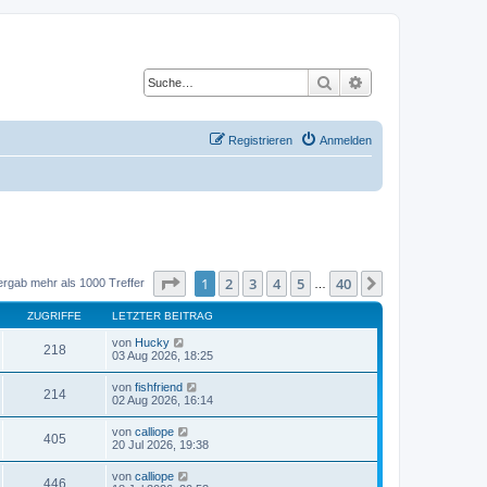
Suche
Erweiterte Suche
Registrieren
Anmelden
Seite
1
von
40
1
2
3
4
5
40
Nächste
ergab mehr als 1000 Treffer
…
ZUGRIFFE
LETZTER BEITRAG
von
Hucky
218
03 Aug 2026, 18:25
von
fishfriend
214
02 Aug 2026, 16:14
von
calliope
405
20 Jul 2026, 19:38
von
calliope
446