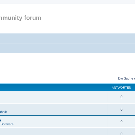
mmunity forum
Die Suche 
ANTWORTEN
0
0
chnik
n
0
 Software
0