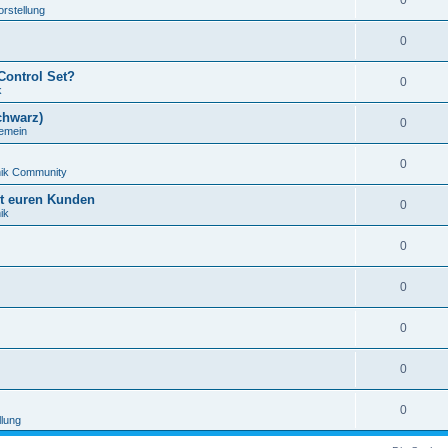
0
orstellung
0
Control Set?
0
k
chwarz)
0
gemein
0
nik Community
it euren Kunden
0
ik
0
0
0
0
0
llung