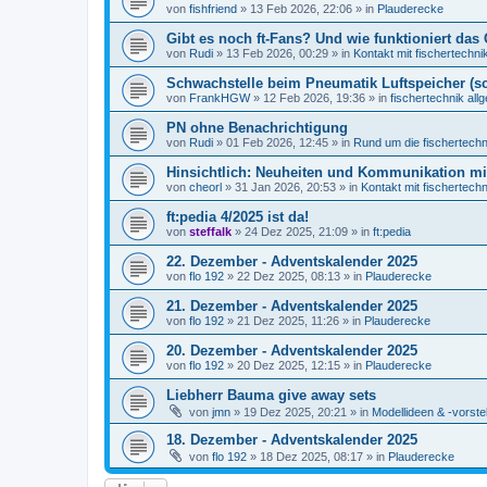
von
fishfriend
» 13 Feb 2026, 22:06 » in
Plauderecke
Gibt es noch ft-Fans? Und wie funktioniert das 
von
Rudi
» 13 Feb 2026, 00:29 » in
Kontakt mit fischertechni
Schwachstelle beim Pneumatik Luftspeicher (s
von
FrankHGW
» 12 Feb 2026, 19:36 » in
fischertechnik all
PN ohne Benachrichtigung
von
Rudi
» 01 Feb 2026, 12:45 » in
Rund um die fischertech
Hinsichtlich: Neuheiten und Kommunikation m
von
cheorl
» 31 Jan 2026, 20:53 » in
Kontakt mit fischertechn
ft:pedia 4/2025 ist da!
von
steffalk
» 24 Dez 2025, 21:09 » in
ft:pedia
22. Dezember - Adventskalender 2025
von
flo 192
» 22 Dez 2025, 08:13 » in
Plauderecke
21. Dezember - Adventskalender 2025
von
flo 192
» 21 Dez 2025, 11:26 » in
Plauderecke
20. Dezember - Adventskalender 2025
von
flo 192
» 20 Dez 2025, 12:15 » in
Plauderecke
Liebherr Bauma give away sets
von
jmn
» 19 Dez 2025, 20:21 » in
Modellideen & -vorste
18. Dezember - Adventskalender 2025
von
flo 192
» 18 Dez 2025, 08:17 » in
Plauderecke