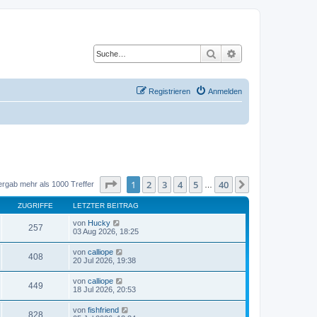
Suche
Erweiterte Suche
Registrieren
Anmelden
Seite
1
von
40
1
2
3
4
5
40
Nächste
ergab mehr als 1000 Treffer
…
ZUGRIFFE
LETZTER BEITRAG
von
Hucky
257
03 Aug 2026, 18:25
von
calliope
408
20 Jul 2026, 19:38
von
calliope
449
18 Jul 2026, 20:53
von
fishfriend
828