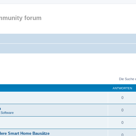
mmunity forum
Die Suche 
ANTWORTEN
0
n
0
 Software
0
ere Smart Home Bausätze
0