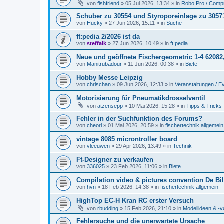
von
fishfriend
» 05 Jul 2026, 13:34 » in
Robo Pro / Compu
Schuber zu 30554 und Styroporeinlage zu 3057
von
Hucky
» 27 Jun 2026, 15:11 » in
Suche
ft:pedia 2/2026 ist da
von
steffalk
» 27 Jun 2026, 10:49 » in
ft:pedia
Neue und geöffnete Fischergeometric 1-4 62082
von
Manitrubadour
» 11 Jun 2026, 00:38 » in
Biete
Hobby Messe Leipzig
von
chrischan
» 09 Jun 2026, 12:33 » in
Veranstaltungen / E
Motorisierung für Pneumatikdrosselventil
von
atzensepp
» 10 Mai 2026, 15:28 » in
Tipps & Tricks
Fehler in der Suchfunktion des Forums?
von
cheorl
» 01 Mai 2026, 20:59 » in
fischertechnik allgemein
vintage 8085 microntroller board
von
vleeuwen
» 29 Apr 2026, 13:49 » in
Technik
Ft-Designer zu verkaufen
von
336025
» 23 Feb 2026, 11:06 » in
Biete
Compilation video & pictures convention De Bil
von
hvn
» 18 Feb 2026, 14:38 » in
fischertechnik allgemein
HighTop EC-H Kran RC erster Versuch
von
rbudding
» 15 Feb 2026, 21:10 » in
Modellideen & -v
Fehlersuche und die unerwartete Ursache