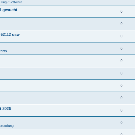
ting / Software
1 gesucht
0
0
,62112 usw
0
0
vents
0
0
0
0
t 2026
0
0
orstellung