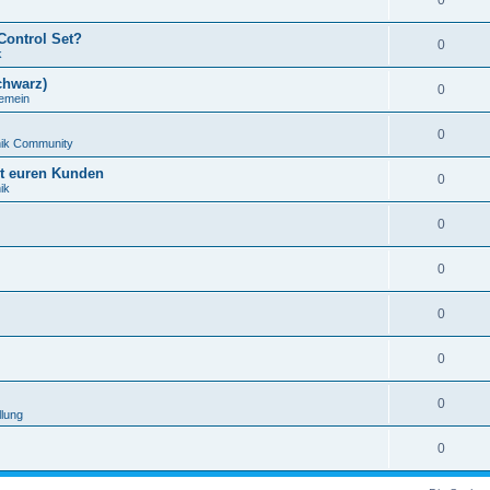
0
Control Set?
0
k
chwarz)
0
gemein
0
nik Community
it euren Kunden
0
ik
0
0
0
0
0
llung
0