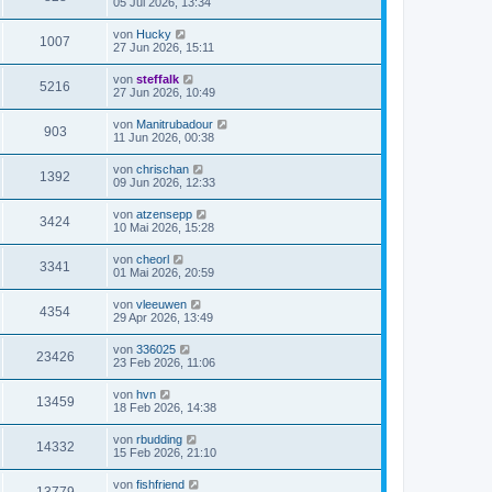
05 Jul 2026, 13:34
von
Hucky
1007
27 Jun 2026, 15:11
von
steffalk
5216
27 Jun 2026, 10:49
von
Manitrubadour
903
11 Jun 2026, 00:38
von
chrischan
1392
09 Jun 2026, 12:33
von
atzensepp
3424
10 Mai 2026, 15:28
von
cheorl
3341
01 Mai 2026, 20:59
von
vleeuwen
4354
29 Apr 2026, 13:49
von
336025
23426
23 Feb 2026, 11:06
von
hvn
13459
18 Feb 2026, 14:38
von
rbudding
14332
15 Feb 2026, 21:10
von
fishfriend