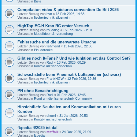
Verfasst in
Biete
Compilation video & pictures convention De Bilt 2026
Letzter Beitrag von
hvn
«
18 Feb 2026, 14:38
Verfasst in
fischertechnik allgemein
HighTop EC-H Kran RC erster Versuch
Letzter Beitrag von
rbudding
«
15 Feb 2026, 21:10
Verfasst in
Modellideen & -vorstellung
Fehlersuche und die unerwartete Ursache
Letzter Beitrag von
fishfriend
«
13 Feb 2026, 22:06
Verfasst in
Plauderecke
Gibt es noch ft-Fans? Und wie funktioniert das Control Set?
Letzter Beitrag von
Rudi
«
13 Feb 2026, 00:29
Verfasst in
Kontakt mit fischertechnik
Schwachstelle beim Pneumatik Luftspeicher (schwarz)
Letzter Beitrag von
FrankHGW
«
12 Feb 2026, 19:36
Verfasst in
fischertechnik allgemein
PN ohne Benachrichtigung
Letzter Beitrag von
Rudi
«
01 Feb 2026, 12:45
Verfasst in
Rund um die fischertechnik Community
Hinsichtlich: Neuheiten und Kommunikation mit euren
Kunden
Letzter Beitrag von
cheorl
«
31 Jan 2026, 20:53
Verfasst in
Kontakt mit fischertechnik
ft:pedia 4/2025 ist da!
Letzter Beitrag von
steffalk
«
24 Dez 2025, 21:09
Verfasst in
ft:pedia