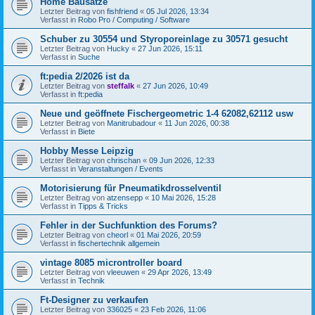
Home Bausätze
Letzter Beitrag von
fishfriend
«
05 Jul 2026, 13:34
Verfasst in
Robo Pro / Computing / Software
Schuber zu 30554 und Styroporeinlage zu 30571 gesucht
Letzter Beitrag von
Hucky
«
27 Jun 2026, 15:11
Verfasst in
Suche
ft:pedia 2/2026 ist da
Letzter Beitrag von
steffalk
«
27 Jun 2026, 10:49
Verfasst in
ft:pedia
Neue und geöffnete Fischergeometric 1-4 62082,62112 usw
Letzter Beitrag von
Manitrubadour
«
11 Jun 2026, 00:38
Verfasst in
Biete
Hobby Messe Leipzig
Letzter Beitrag von
chrischan
«
09 Jun 2026, 12:33
Verfasst in
Veranstaltungen / Events
Motorisierung für Pneumatikdrosselventil
Letzter Beitrag von
atzensepp
«
10 Mai 2026, 15:28
Verfasst in
Tipps & Tricks
Fehler in der Suchfunktion des Forums?
Letzter Beitrag von
cheorl
«
01 Mai 2026, 20:59
Verfasst in
fischertechnik allgemein
vintage 8085 microntroller board
Letzter Beitrag von
vleeuwen
«
29 Apr 2026, 13:49
Verfasst in
Technik
Ft-Designer zu verkaufen
Letzter Beitrag von
336025
«
23 Feb 2026, 11:06