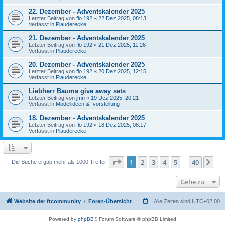
22. Dezember - Adventskalender 2025
Letzter Beitrag von
flo 192
«
22 Dez 2025, 08:13
Verfasst in
Plauderecke
21. Dezember - Adventskalender 2025
Letzter Beitrag von
flo 192
«
21 Dez 2025, 11:26
Verfasst in
Plauderecke
20. Dezember - Adventskalender 2025
Letzter Beitrag von
flo 192
«
20 Dez 2025, 12:15
Verfasst in
Plauderecke
Liebherr Bauma give away sets
Letzter Beitrag von
jmn
«
19 Dez 2025, 20:21
Verfasst in
Modellideen & -vorstellung
18. Dezember - Adventskalender 2025
Letzter Beitrag von
flo 192
«
18 Dez 2025, 08:17
Verfasst in
Plauderecke
Seite
1
von
40
1
2
3
4
5
40
Nä
Die Suche ergab mehr als 1000 Treffer
…
Gehe zu
Website der ftcommunity
Foren-Übersicht
Alle Zeiten sind
UTC+02:00
Powered by
phpBB
® Forum Software © phpBB Limited