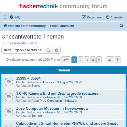
fischer
technik
community forum
FAQ
Registrieren
Anmelden
S
Website der ftcommunity
Foren-Übersicht
u
Unbeantwortete Themen
c
Zur erweiterten Suche
h
Suche
Erweiterte Suche
e
Seite
1
von
40
1
2
3
4
5
40
Nä
Die Suche ergab mehr als 1000 Treffer
…
Themen
35995 + 35984
Letzter Beitrag von
Hucky
«
03 Aug 2026, 18:25
Verfasst in
Suche
TXT40 Kamera Bild auf Displaygröße reduzieren
Letzter Beitrag von
calliope
«
20 Jul 2026, 19:38
Verfasst in
Robo Pro / Computing / Software
Zuse Computer Museum in Hoyerswerda
Letzter Beitrag von
calliope
«
18 Jul 2026, 20:53
Verfasst in
Technik
Cubicode mit Smart Home von PHYWE und andere Smart