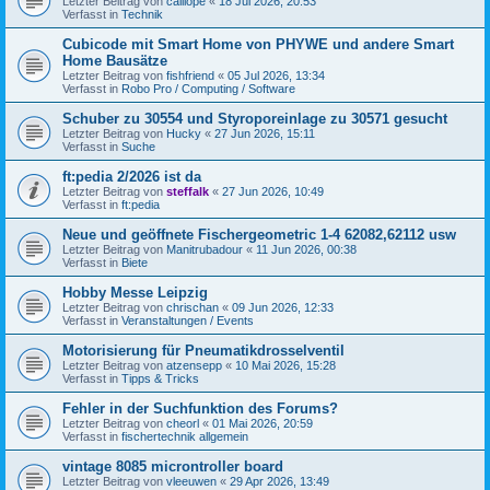
Letzter Beitrag von
calliope
«
18 Jul 2026, 20:53
Verfasst in
Technik
Cubicode mit Smart Home von PHYWE und andere Smart
Home Bausätze
Letzter Beitrag von
fishfriend
«
05 Jul 2026, 13:34
Verfasst in
Robo Pro / Computing / Software
Schuber zu 30554 und Styroporeinlage zu 30571 gesucht
Letzter Beitrag von
Hucky
«
27 Jun 2026, 15:11
Verfasst in
Suche
ft:pedia 2/2026 ist da
Letzter Beitrag von
steffalk
«
27 Jun 2026, 10:49
Verfasst in
ft:pedia
Neue und geöffnete Fischergeometric 1-4 62082,62112 usw
Letzter Beitrag von
Manitrubadour
«
11 Jun 2026, 00:38
Verfasst in
Biete
Hobby Messe Leipzig
Letzter Beitrag von
chrischan
«
09 Jun 2026, 12:33
Verfasst in
Veranstaltungen / Events
Motorisierung für Pneumatikdrosselventil
Letzter Beitrag von
atzensepp
«
10 Mai 2026, 15:28
Verfasst in
Tipps & Tricks
Fehler in der Suchfunktion des Forums?
Letzter Beitrag von
cheorl
«
01 Mai 2026, 20:59
Verfasst in
fischertechnik allgemein
vintage 8085 microntroller board
Letzter Beitrag von
vleeuwen
«
29 Apr 2026, 13:49