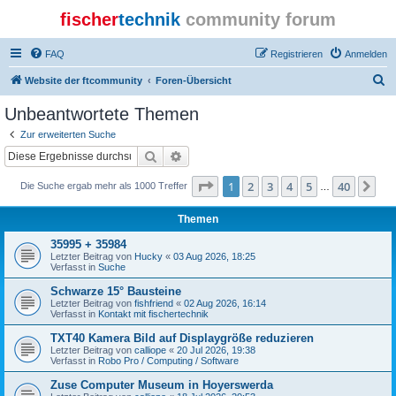
fischer
technik
community forum
FAQ
Registrieren
Anmelden
S
Website der ftcommunity
Foren-Übersicht
u
Unbeantwortete Themen
c
Zur erweiterten Suche
h
Suche
Erweiterte Suche
e
Seite
1
von
40
1
2
3
4
5
40
Nä
Die Suche ergab mehr als 1000 Treffer
…
Themen
35995 + 35984
Letzter Beitrag von
Hucky
«
03 Aug 2026, 18:25
Verfasst in
Suche
Schwarze 15° Bausteine
Letzter Beitrag von
fishfriend
«
02 Aug 2026, 16:14
Verfasst in
Kontakt mit fischertechnik
TXT40 Kamera Bild auf Displaygröße reduzieren
Letzter Beitrag von
calliope
«
20 Jul 2026, 19:38
Verfasst in
Robo Pro / Computing / Software
Zuse Computer Museum in Hoyerswerda