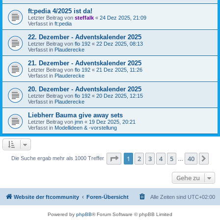
ft:pedia 4/2025 ist da!
Letzter Beitrag von
steffalk
«
24 Dez 2025, 21:09
Verfasst in
ft:pedia
22. Dezember - Adventskalender 2025
Letzter Beitrag von
flo 192
«
22 Dez 2025, 08:13
Verfasst in
Plauderecke
21. Dezember - Adventskalender 2025
Letzter Beitrag von
flo 192
«
21 Dez 2025, 11:26
Verfasst in
Plauderecke
20. Dezember - Adventskalender 2025
Letzter Beitrag von
flo 192
«
20 Dez 2025, 12:15
Verfasst in
Plauderecke
Liebherr Bauma give away sets
Letzter Beitrag von
jmn
«
19 Dez 2025, 20:21
Verfasst in
Modellideen & -vorstellung
Seite
1
von
40
1
2
3
4
5
40
Nä
Die Suche ergab mehr als 1000 Treffer
…
Gehe zu
Website der ftcommunity
Foren-Übersicht
Alle Zeiten sind
UTC+02:00
Powered by
phpBB
® Forum Software © phpBB Limited