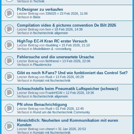
Verfasst in
Technik
Ft-Designer zu verkaufen
Letzter Beitrag von
336025
«
23 Feb 2026, 11:06
Verfasst in
Biete
Compilation video & pictures convention De Bilt 2026
Letzter Beitrag von
hvn
«
18 Feb 2026, 14:38
Verfasst in
fischertechnik allgemein
HighTop EC-H Kran RC erster Versuch
Letzter Beitrag von
rbudding
«
15 Feb 2026, 21:10
Verfasst in
Modellideen & -vorstellung
Fehlersuche und die unerwartete Ursache
Letzter Beitrag von
fishfriend
«
13 Feb 2026, 22:06
Verfasst in
Plauderecke
Gibt es noch ft-Fans? Und wie funktioniert das Control Set?
Letzter Beitrag von
Rudi
«
13 Feb 2026, 00:29
Verfasst in
Kontakt mit fischertechnik
Schwachstelle beim Pneumatik Luftspeicher (schwarz)
Letzter Beitrag von
FrankHGW
«
12 Feb 2026, 19:36
Verfasst in
fischertechnik allgemein
PN ohne Benachrichtigung
Letzter Beitrag von
Rudi
«
01 Feb 2026, 12:45
Verfasst in
Rund um die fischertechnik Community
Hinsichtlich: Neuheiten und Kommunikation mit euren
Kunden
Letzter Beitrag von
cheorl
«
31 Jan 2026, 20:53
Verfasst in
Kontakt mit fischertechnik