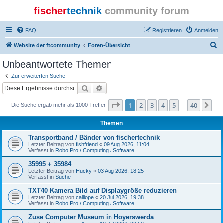
fischer
technik
community forum
FAQ
Registrieren
Anmelden
S
Website der ftcommunity
Foren-Übersicht
u
Unbeantwortete Themen
c
Zur erweiterten Suche
h
Suche
Erweiterte Suche
e
Seite
1
von
40
1
2
3
4
5
40
Nä
Die Suche ergab mehr als 1000 Treffer
…
Themen
Transportband / Bänder von fischertechnik
Letzter Beitrag von
fishfriend
«
09 Aug 2026, 11:04
Verfasst in
Robo Pro / Computing / Software
35995 + 35984
Letzter Beitrag von
Hucky
«
03 Aug 2026, 18:25
Verfasst in
Suche
TXT40 Kamera Bild auf Displaygröße reduzieren
Letzter Beitrag von
calliope
«
20 Jul 2026, 19:38
Verfasst in
Robo Pro / Computing / Software
Zuse Computer Museum in Hoyerswerda