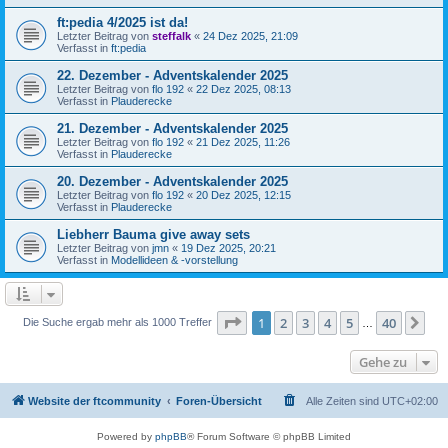
ft:pedia 4/2025 ist da!
Letzter Beitrag von
steffalk
«
24 Dez 2025, 21:09
Verfasst in
ft:pedia
22. Dezember - Adventskalender 2025
Letzter Beitrag von
flo 192
«
22 Dez 2025, 08:13
Verfasst in
Plauderecke
21. Dezember - Adventskalender 2025
Letzter Beitrag von
flo 192
«
21 Dez 2025, 11:26
Verfasst in
Plauderecke
20. Dezember - Adventskalender 2025
Letzter Beitrag von
flo 192
«
20 Dez 2025, 12:15
Verfasst in
Plauderecke
Liebherr Bauma give away sets
Letzter Beitrag von
jmn
«
19 Dez 2025, 20:21
Verfasst in
Modellideen & -vorstellung
Seite
1
von
40
1
2
3
4
5
40
Nä
Die Suche ergab mehr als 1000 Treffer
…
Gehe zu
Website der ftcommunity
Foren-Übersicht
Alle Zeiten sind
UTC+02:00
Powered by
phpBB
® Forum Software © phpBB Limited