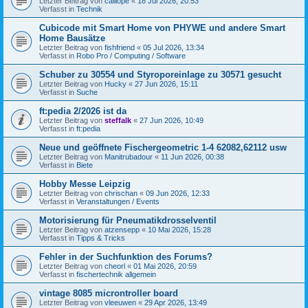
Letzter Beitrag von
calliope
«
18 Jul 2026, 20:53
Verfasst in
Technik
Cubicode mit Smart Home von PHYWE und andere Smart
Home Bausätze
Letzter Beitrag von
fishfriend
«
05 Jul 2026, 13:34
Verfasst in
Robo Pro / Computing / Software
Schuber zu 30554 und Styroporeinlage zu 30571 gesucht
Letzter Beitrag von
Hucky
«
27 Jun 2026, 15:11
Verfasst in
Suche
ft:pedia 2/2026 ist da
Letzter Beitrag von
steffalk
«
27 Jun 2026, 10:49
Verfasst in
ft:pedia
Neue und geöffnete Fischergeometric 1-4 62082,62112 usw
Letzter Beitrag von
Manitrubadour
«
11 Jun 2026, 00:38
Verfasst in
Biete
Hobby Messe Leipzig
Letzter Beitrag von
chrischan
«
09 Jun 2026, 12:33
Verfasst in
Veranstaltungen / Events
Motorisierung für Pneumatikdrosselventil
Letzter Beitrag von
atzensepp
«
10 Mai 2026, 15:28
Verfasst in
Tipps & Tricks
Fehler in der Suchfunktion des Forums?
Letzter Beitrag von
cheorl
«
01 Mai 2026, 20:59
Verfasst in
fischertechnik allgemein
vintage 8085 microntroller board
Letzter Beitrag von
vleeuwen
«
29 Apr 2026, 13:49