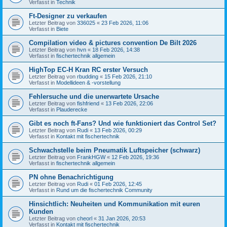
Verfasst in
Technik
Ft-Designer zu verkaufen
Letzter Beitrag von
336025
«
23 Feb 2026, 11:06
Verfasst in
Biete
Compilation video & pictures convention De Bilt 2026
Letzter Beitrag von
hvn
«
18 Feb 2026, 14:38
Verfasst in
fischertechnik allgemein
HighTop EC-H Kran RC erster Versuch
Letzter Beitrag von
rbudding
«
15 Feb 2026, 21:10
Verfasst in
Modellideen & -vorstellung
Fehlersuche und die unerwartete Ursache
Letzter Beitrag von
fishfriend
«
13 Feb 2026, 22:06
Verfasst in
Plauderecke
Gibt es noch ft-Fans? Und wie funktioniert das Control Set?
Letzter Beitrag von
Rudi
«
13 Feb 2026, 00:29
Verfasst in
Kontakt mit fischertechnik
Schwachstelle beim Pneumatik Luftspeicher (schwarz)
Letzter Beitrag von
FrankHGW
«
12 Feb 2026, 19:36
Verfasst in
fischertechnik allgemein
PN ohne Benachrichtigung
Letzter Beitrag von
Rudi
«
01 Feb 2026, 12:45
Verfasst in
Rund um die fischertechnik Community
Hinsichtlich: Neuheiten und Kommunikation mit euren
Kunden
Letzter Beitrag von
cheorl
«
31 Jan 2026, 20:53
Verfasst in
Kontakt mit fischertechnik