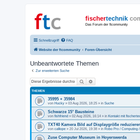
fischer
technik
co
Das Forum der ftcommunity
Schnellzugriff
FAQ
Website der ftcommunity
Foren-Übersicht
Unbeantwortete Themen
Zur erweiterten Suche
Suche
Erweiterte Suche
THEMEN
35995 + 35984
von
Hucky
» 03 Aug 2026, 18:25 » in
Suche
Schwarze 15° Bausteine
von
fishfriend
» 02 Aug 2026, 16:14 » in
Kontakt mit fischerte
TXT40 Kamera Bild auf Displaygröße reduziere
von
calliope
» 20 Jul 2026, 19:38 » in
Robo Pro / Computing /
Zuse Computer Museum in Hoyerswerda