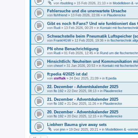
von
rbudding
» 15 Feb 2026, 21:10 » in
Modellideen & -v
Fehlersuche und die unerwartete Ursache
von
fishfriend
» 13 Feb 2026, 22:06 » in
Plauderecke
Gibt es noch ft-Fans? Und wie funktioniert das 
von
Rudi
» 13 Feb 2026, 00:29 » in
Kontakt mit fischertechni
Schwachstelle beim Pneumatik Luftspeicher (s
von
FrankHGW
» 12 Feb 2026, 19:36 » in
fischertechnik all
PN ohne Benachrichtigung
von
Rudi
» 01 Feb 2026, 12:45 » in
Rund um die fischertech
Hinsichtlich: Neuheiten und Kommunikation m
von
cheorl
» 31 Jan 2026, 20:53 » in
Kontakt mit fischertechn
ft:pedia 4/2025 ist da!
von
steffalk
» 24 Dez 2025, 21:09 » in
ft:pedia
22. Dezember - Adventskalender 2025
von
flo 192
» 22 Dez 2025, 08:13 » in
Plauderecke
21. Dezember - Adventskalender 2025
von
flo 192
» 21 Dez 2025, 11:26 » in
Plauderecke
20. Dezember - Adventskalender 2025
von
flo 192
» 20 Dez 2025, 12:15 » in
Plauderecke
Liebherr Bauma give away sets
von
jmn
» 19 Dez 2025, 20:21 » in
Modellideen & -vorste