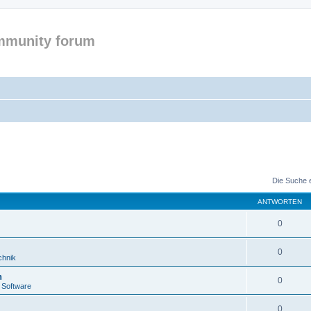
mmunity forum
Die Suche 
ANTWORTEN
0
0
chnik
n
0
 Software
0