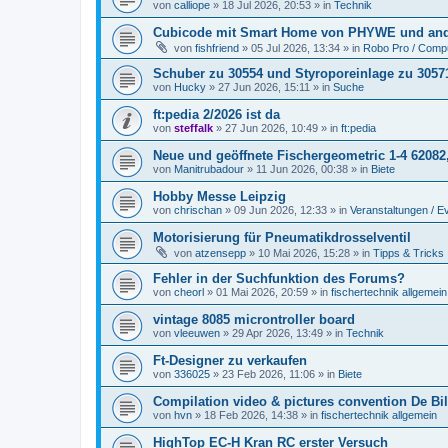
von
calliope
» 18 Jul 2026, 20:53 » in
Technik
Cubicode mit Smart Home von PHYWE und and
von
fishfriend
» 05 Jul 2026, 13:34 » in
Robo Pro / Compu
Schuber zu 30554 und Styroporeinlage zu 3057
von
Hucky
» 27 Jun 2026, 15:11 » in
Suche
ft:pedia 2/2026 ist da
von
steffalk
» 27 Jun 2026, 10:49 » in
ft:pedia
Neue und geöffnete Fischergeometric 1-4 62082
von
Manitrubadour
» 11 Jun 2026, 00:38 » in
Biete
Hobby Messe Leipzig
von
chrischan
» 09 Jun 2026, 12:33 » in
Veranstaltungen / E
Motorisierung für Pneumatikdrosselventil
von
atzensepp
» 10 Mai 2026, 15:28 » in
Tipps & Tricks
Fehler in der Suchfunktion des Forums?
von
cheorl
» 01 Mai 2026, 20:59 » in
fischertechnik allgemein
vintage 8085 microntroller board
von
vleeuwen
» 29 Apr 2026, 13:49 » in
Technik
Ft-Designer zu verkaufen
von
336025
» 23 Feb 2026, 11:06 » in
Biete
Compilation video & pictures convention De Bil
von
hvn
» 18 Feb 2026, 14:38 » in
fischertechnik allgemein
HighTop EC-H Kran RC erster Versuch