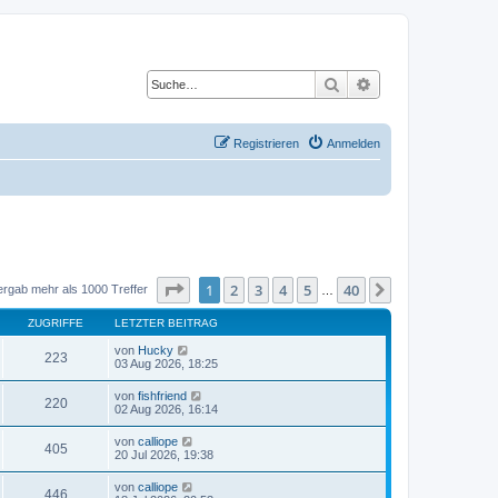
Suche
Erweiterte Suche
Registrieren
Anmelden
Seite
1
von
40
1
2
3
4
5
40
Nächste
ergab mehr als 1000 Treffer
…
ZUGRIFFE
LETZTER BEITRAG
von
Hucky
223
03 Aug 2026, 18:25
von
fishfriend
220
02 Aug 2026, 16:14
von
calliope
405
20 Jul 2026, 19:38
von
calliope
446