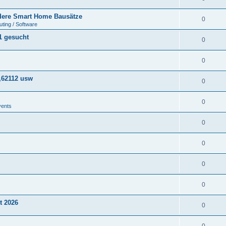
ere Smart Home Bausätze
0
ting / Software
1 gesucht
0
0
,62112 usw
0
0
vents
0
0
0
0
t 2026
0