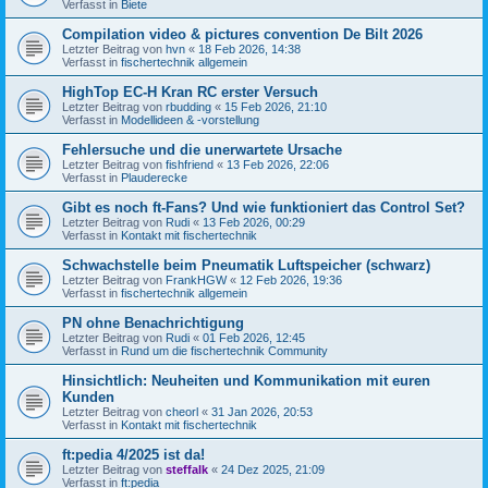
Verfasst in
Biete
Compilation video & pictures convention De Bilt 2026
Letzter Beitrag von
hvn
«
18 Feb 2026, 14:38
Verfasst in
fischertechnik allgemein
HighTop EC-H Kran RC erster Versuch
Letzter Beitrag von
rbudding
«
15 Feb 2026, 21:10
Verfasst in
Modellideen & -vorstellung
Fehlersuche und die unerwartete Ursache
Letzter Beitrag von
fishfriend
«
13 Feb 2026, 22:06
Verfasst in
Plauderecke
Gibt es noch ft-Fans? Und wie funktioniert das Control Set?
Letzter Beitrag von
Rudi
«
13 Feb 2026, 00:29
Verfasst in
Kontakt mit fischertechnik
Schwachstelle beim Pneumatik Luftspeicher (schwarz)
Letzter Beitrag von
FrankHGW
«
12 Feb 2026, 19:36
Verfasst in
fischertechnik allgemein
PN ohne Benachrichtigung
Letzter Beitrag von
Rudi
«
01 Feb 2026, 12:45
Verfasst in
Rund um die fischertechnik Community
Hinsichtlich: Neuheiten und Kommunikation mit euren
Kunden
Letzter Beitrag von
cheorl
«
31 Jan 2026, 20:53
Verfasst in
Kontakt mit fischertechnik
ft:pedia 4/2025 ist da!
Letzter Beitrag von
steffalk
«
24 Dez 2025, 21:09
Verfasst in
ft:pedia