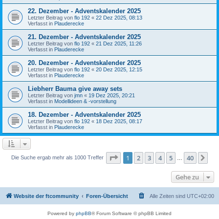
22. Dezember - Adventskalender 2025
Letzter Beitrag von
flo 192
«
22 Dez 2025, 08:13
Verfasst in
Plauderecke
21. Dezember - Adventskalender 2025
Letzter Beitrag von
flo 192
«
21 Dez 2025, 11:26
Verfasst in
Plauderecke
20. Dezember - Adventskalender 2025
Letzter Beitrag von
flo 192
«
20 Dez 2025, 12:15
Verfasst in
Plauderecke
Liebherr Bauma give away sets
Letzter Beitrag von
jmn
«
19 Dez 2025, 20:21
Verfasst in
Modellideen & -vorstellung
18. Dezember - Adventskalender 2025
Letzter Beitrag von
flo 192
«
18 Dez 2025, 08:17
Verfasst in
Plauderecke
Seite
1
von
40
1
2
3
4
5
40
Nä
Die Suche ergab mehr als 1000 Treffer
…
Gehe zu
Website der ftcommunity
Foren-Übersicht
Alle Zeiten sind
UTC+02:00
Powered by
phpBB
® Forum Software © phpBB Limited