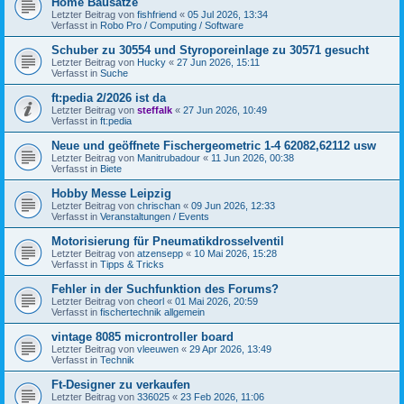
Home Bausätze
Letzter Beitrag von
fishfriend
«
05 Jul 2026, 13:34
Verfasst in
Robo Pro / Computing / Software
Schuber zu 30554 und Styroporeinlage zu 30571 gesucht
Letzter Beitrag von
Hucky
«
27 Jun 2026, 15:11
Verfasst in
Suche
ft:pedia 2/2026 ist da
Letzter Beitrag von
steffalk
«
27 Jun 2026, 10:49
Verfasst in
ft:pedia
Neue und geöffnete Fischergeometric 1-4 62082,62112 usw
Letzter Beitrag von
Manitrubadour
«
11 Jun 2026, 00:38
Verfasst in
Biete
Hobby Messe Leipzig
Letzter Beitrag von
chrischan
«
09 Jun 2026, 12:33
Verfasst in
Veranstaltungen / Events
Motorisierung für Pneumatikdrosselventil
Letzter Beitrag von
atzensepp
«
10 Mai 2026, 15:28
Verfasst in
Tipps & Tricks
Fehler in der Suchfunktion des Forums?
Letzter Beitrag von
cheorl
«
01 Mai 2026, 20:59
Verfasst in
fischertechnik allgemein
vintage 8085 microntroller board
Letzter Beitrag von
vleeuwen
«
29 Apr 2026, 13:49
Verfasst in
Technik
Ft-Designer zu verkaufen
Letzter Beitrag von
336025
«
23 Feb 2026, 11:06