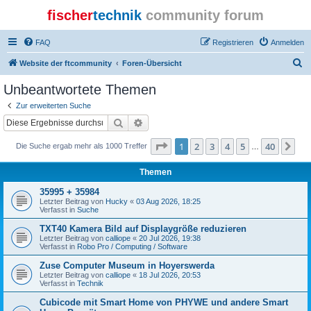
fischer
technik
community forum
FAQ
Registrieren
Anmelden
S
Website der ftcommunity
Foren-Übersicht
u
Unbeantwortete Themen
c
Zur erweiterten Suche
h
Suche
Erweiterte Suche
e
Seite
1
von
40
1
2
3
4
5
40
Nä
Die Suche ergab mehr als 1000 Treffer
…
Themen
35995 + 35984
Letzter Beitrag von
Hucky
«
03 Aug 2026, 18:25
Verfasst in
Suche
TXT40 Kamera Bild auf Displaygröße reduzieren
Letzter Beitrag von
calliope
«
20 Jul 2026, 19:38
Verfasst in
Robo Pro / Computing / Software
Zuse Computer Museum in Hoyerswerda
Letzter Beitrag von
calliope
«
18 Jul 2026, 20:53
Verfasst in
Technik
Cubicode mit Smart Home von PHYWE und andere Smart