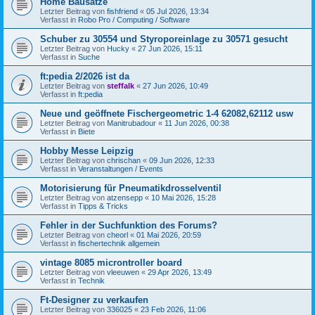
Home Bausätze
Letzter Beitrag von
fishfriend
«
05 Jul 2026, 13:34
Verfasst in
Robo Pro / Computing / Software
Schuber zu 30554 und Styroporeinlage zu 30571 gesucht
Letzter Beitrag von
Hucky
«
27 Jun 2026, 15:11
Verfasst in
Suche
ft:pedia 2/2026 ist da
Letzter Beitrag von
steffalk
«
27 Jun 2026, 10:49
Verfasst in
ft:pedia
Neue und geöffnete Fischergeometric 1-4 62082,62112 usw
Letzter Beitrag von
Manitrubadour
«
11 Jun 2026, 00:38
Verfasst in
Biete
Hobby Messe Leipzig
Letzter Beitrag von
chrischan
«
09 Jun 2026, 12:33
Verfasst in
Veranstaltungen / Events
Motorisierung für Pneumatikdrosselventil
Letzter Beitrag von
atzensepp
«
10 Mai 2026, 15:28
Verfasst in
Tipps & Tricks
Fehler in der Suchfunktion des Forums?
Letzter Beitrag von
cheorl
«
01 Mai 2026, 20:59
Verfasst in
fischertechnik allgemein
vintage 8085 microntroller board
Letzter Beitrag von
vleeuwen
«
29 Apr 2026, 13:49
Verfasst in
Technik
Ft-Designer zu verkaufen
Letzter Beitrag von
336025
«
23 Feb 2026, 11:06