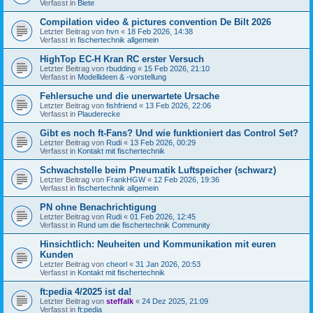
Verfasst in
Biete
Compilation video & pictures convention De Bilt 2026
Letzter Beitrag von
hvn
«
18 Feb 2026, 14:38
Verfasst in
fischertechnik allgemein
HighTop EC-H Kran RC erster Versuch
Letzter Beitrag von
rbudding
«
15 Feb 2026, 21:10
Verfasst in
Modellideen & -vorstellung
Fehlersuche und die unerwartete Ursache
Letzter Beitrag von
fishfriend
«
13 Feb 2026, 22:06
Verfasst in
Plauderecke
Gibt es noch ft-Fans? Und wie funktioniert das Control Set?
Letzter Beitrag von
Rudi
«
13 Feb 2026, 00:29
Verfasst in
Kontakt mit fischertechnik
Schwachstelle beim Pneumatik Luftspeicher (schwarz)
Letzter Beitrag von
FrankHGW
«
12 Feb 2026, 19:36
Verfasst in
fischertechnik allgemein
PN ohne Benachrichtigung
Letzter Beitrag von
Rudi
«
01 Feb 2026, 12:45
Verfasst in
Rund um die fischertechnik Community
Hinsichtlich: Neuheiten und Kommunikation mit euren
Kunden
Letzter Beitrag von
cheorl
«
31 Jan 2026, 20:53
Verfasst in
Kontakt mit fischertechnik
ft:pedia 4/2025 ist da!
Letzter Beitrag von
steffalk
«
24 Dez 2025, 21:09
Verfasst in
ft:pedia