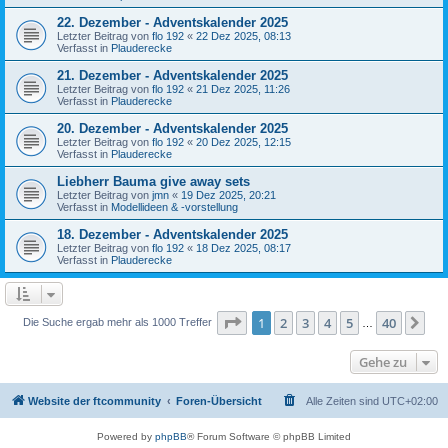
22. Dezember - Adventskalender 2025
Letzter Beitrag von
flo 192
«
22 Dez 2025, 08:13
Verfasst in
Plauderecke
21. Dezember - Adventskalender 2025
Letzter Beitrag von
flo 192
«
21 Dez 2025, 11:26
Verfasst in
Plauderecke
20. Dezember - Adventskalender 2025
Letzter Beitrag von
flo 192
«
20 Dez 2025, 12:15
Verfasst in
Plauderecke
Liebherr Bauma give away sets
Letzter Beitrag von
jmn
«
19 Dez 2025, 20:21
Verfasst in
Modellideen & -vorstellung
18. Dezember - Adventskalender 2025
Letzter Beitrag von
flo 192
«
18 Dez 2025, 08:17
Verfasst in
Plauderecke
Seite
1
von
40
1
2
3
4
5
40
Nä
Die Suche ergab mehr als 1000 Treffer
…
Gehe zu
Website der ftcommunity
Foren-Übersicht
Alle Zeiten sind
UTC+02:00
Powered by
phpBB
® Forum Software © phpBB Limited