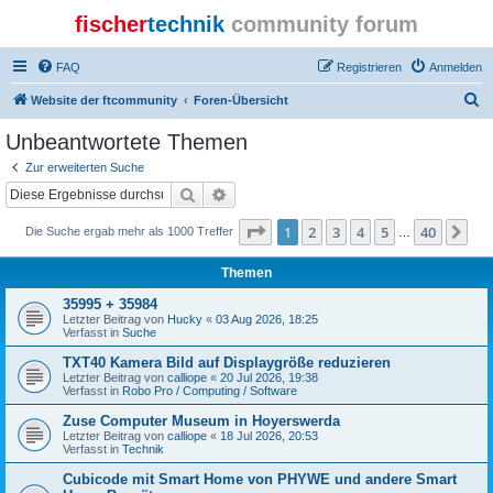
fischer
technik
community forum
FAQ
Registrieren
Anmelden
S
Website der ftcommunity
Foren-Übersicht
u
Unbeantwortete Themen
c
Zur erweiterten Suche
h
Suche
Erweiterte Suche
e
Seite
1
von
40
1
2
3
4
5
40
Nä
Die Suche ergab mehr als 1000 Treffer
…
Themen
35995 + 35984
Letzter Beitrag von
Hucky
«
03 Aug 2026, 18:25
Verfasst in
Suche
TXT40 Kamera Bild auf Displaygröße reduzieren
Letzter Beitrag von
calliope
«
20 Jul 2026, 19:38
Verfasst in
Robo Pro / Computing / Software
Zuse Computer Museum in Hoyerswerda
Letzter Beitrag von
calliope
«
18 Jul 2026, 20:53
Verfasst in
Technik
Cubicode mit Smart Home von PHYWE und andere Smart