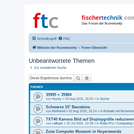
fischer
technik
co
Das Forum der ftcommunity
Schnellzugriff
FAQ
Website der ftcommunity
Foren-Übersicht
Unbeantwortete Themen
Zur erweiterten Suche
Suche
Erweiterte Suche
THEMEN
35995 + 35984
von
Hucky
» 03 Aug 2026, 18:25 » in
Suche
Schwarze 15° Bausteine
von
fishfriend
» 02 Aug 2026, 16:14 » in
Kontakt mit fischerte
TXT40 Kamera Bild auf Displaygröße reduziere
von
calliope
» 20 Jul 2026, 19:38 » in
Robo Pro / Computing /
Zuse Computer Museum in Hoyerswerda