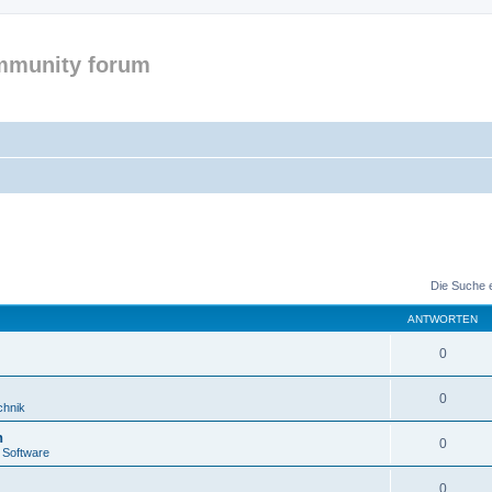
mmunity forum
Die Suche 
ANTWORTEN
0
0
chnik
n
0
 Software
0