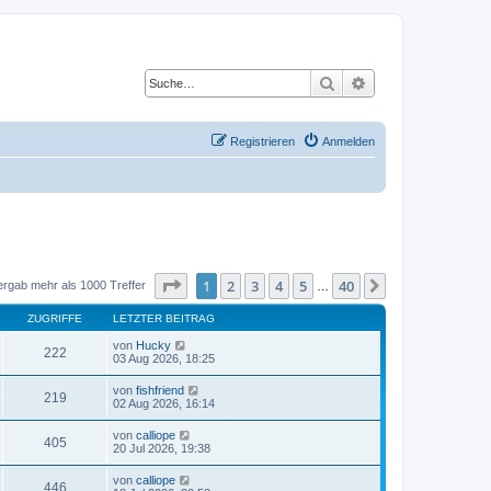
Suche
Erweiterte Suche
Registrieren
Anmelden
Seite
1
von
40
1
2
3
4
5
40
Nächste
ergab mehr als 1000 Treffer
…
ZUGRIFFE
LETZTER BEITRAG
von
Hucky
222
03 Aug 2026, 18:25
von
fishfriend
219
02 Aug 2026, 16:14
von
calliope
405
20 Jul 2026, 19:38
von
calliope
446