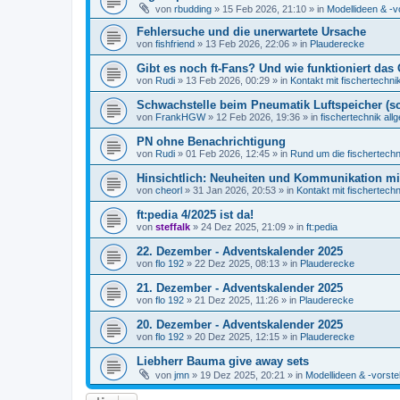
von
rbudding
» 15 Feb 2026, 21:10 » in
Modellideen & -v
Fehlersuche und die unerwartete Ursache
von
fishfriend
» 13 Feb 2026, 22:06 » in
Plauderecke
Gibt es noch ft-Fans? Und wie funktioniert das 
von
Rudi
» 13 Feb 2026, 00:29 » in
Kontakt mit fischertechni
Schwachstelle beim Pneumatik Luftspeicher (s
von
FrankHGW
» 12 Feb 2026, 19:36 » in
fischertechnik all
PN ohne Benachrichtigung
von
Rudi
» 01 Feb 2026, 12:45 » in
Rund um die fischertech
Hinsichtlich: Neuheiten und Kommunikation m
von
cheorl
» 31 Jan 2026, 20:53 » in
Kontakt mit fischertechn
ft:pedia 4/2025 ist da!
von
steffalk
» 24 Dez 2025, 21:09 » in
ft:pedia
22. Dezember - Adventskalender 2025
von
flo 192
» 22 Dez 2025, 08:13 » in
Plauderecke
21. Dezember - Adventskalender 2025
von
flo 192
» 21 Dez 2025, 11:26 » in
Plauderecke
20. Dezember - Adventskalender 2025
von
flo 192
» 20 Dez 2025, 12:15 » in
Plauderecke
Liebherr Bauma give away sets
von
jmn
» 19 Dez 2025, 20:21 » in
Modellideen & -vorste