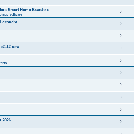
ere Smart Home Bausätze
0
ting / Software
1 gesucht
0
0
,62112 usw
0
0
vents
0
0
0
0
t 2026
0