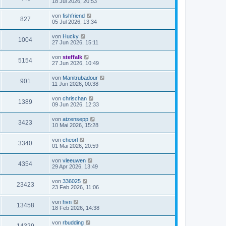
18 Jul 2026, 20:53
von
fishfriend
827
05 Jul 2026, 13:34
von
Hucky
1004
27 Jun 2026, 15:11
von
steffalk
5154
27 Jun 2026, 10:49
von
Manitrubadour
901
11 Jun 2026, 00:38
von
chrischan
1389
09 Jun 2026, 12:33
von
atzensepp
3423
10 Mai 2026, 15:28
von
cheorl
3340
01 Mai 2026, 20:59
von
vleeuwen
4354
29 Apr 2026, 13:49
von
336025
23423
23 Feb 2026, 11:06
von
hvn
13458
18 Feb 2026, 14:38
von
rbudding