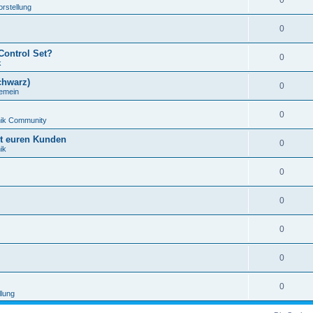
0
orstellung
0
Control Set?
0
k
chwarz)
0
gemein
0
nik Community
it euren Kunden
0
ik
0
0
0
0
0
llung