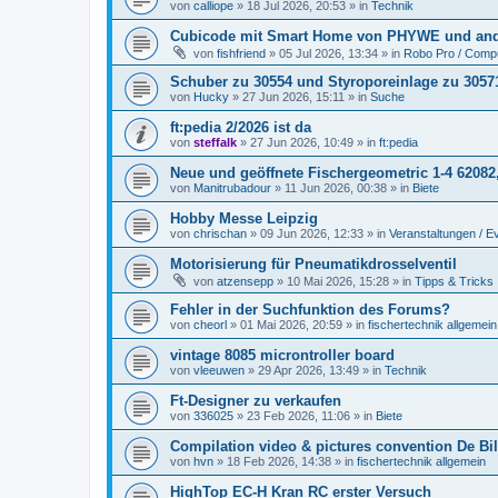
von
calliope
» 18 Jul 2026, 20:53 » in
Technik
Cubicode mit Smart Home von PHYWE und and
von
fishfriend
» 05 Jul 2026, 13:34 » in
Robo Pro / Compu
Schuber zu 30554 und Styroporeinlage zu 3057
von
Hucky
» 27 Jun 2026, 15:11 » in
Suche
ft:pedia 2/2026 ist da
von
steffalk
» 27 Jun 2026, 10:49 » in
ft:pedia
Neue und geöffnete Fischergeometric 1-4 62082
von
Manitrubadour
» 11 Jun 2026, 00:38 » in
Biete
Hobby Messe Leipzig
von
chrischan
» 09 Jun 2026, 12:33 » in
Veranstaltungen / E
Motorisierung für Pneumatikdrosselventil
von
atzensepp
» 10 Mai 2026, 15:28 » in
Tipps & Tricks
Fehler in der Suchfunktion des Forums?
von
cheorl
» 01 Mai 2026, 20:59 » in
fischertechnik allgemein
vintage 8085 microntroller board
von
vleeuwen
» 29 Apr 2026, 13:49 » in
Technik
Ft-Designer zu verkaufen
von
336025
» 23 Feb 2026, 11:06 » in
Biete
Compilation video & pictures convention De Bil
von
hvn
» 18 Feb 2026, 14:38 » in
fischertechnik allgemein
HighTop EC-H Kran RC erster Versuch